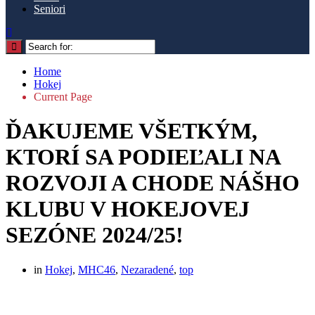
Seniori
Home
Hokej
Current Page
ĎAKUJEME VŠETKÝM,
KTORÍ SA PODIEĽALI NA
ROZVOJI A CHODE NÁŠHO
KLUBU V HOKEJOVEJ
SEZÓNE 2024/25!
in
Hokej
,
MHC46
,
Nezaradené
,
top