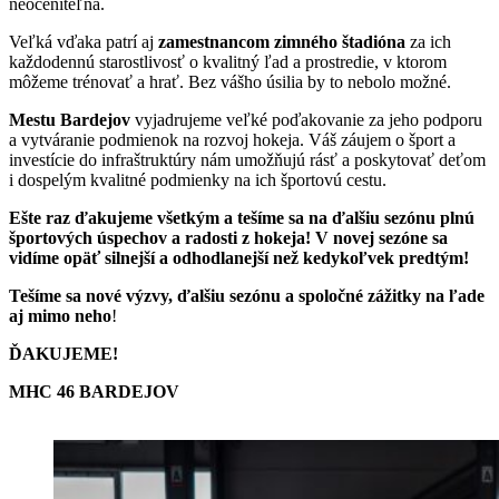
neoceniteľná.
Veľká vďaka patrí aj
zamestnancom zimného štadióna
za ich
každodennú starostlivosť o kvalitný ľad a prostredie, v ktorom
môžeme trénovať a hrať. Bez vášho úsilia by to nebolo možné.
Mestu Bardejov
vyjadrujeme veľké poďakovanie za jeho podporu
a vytváranie podmienok na rozvoj hokeja. Váš záujem o šport a
investície do infraštruktúry nám umožňujú rásť a poskytovať deťom
i dospelým kvalitné podmienky na ich športovú cestu.
Ešte raz ďakujeme všetkým a tešíme sa na ďalšiu sezónu plnú
športových úspechov a radosti z hokeja! V novej sezóne sa
vidíme opäť silnejší a odhodlanejší než kedykoľvek predtým!
Tešíme sa nové výzvy, ďalšiu sezónu a spoločné zážitky na ľade
aj mimo neho
!
ĎAKUJEME!
MHC 46 BARDEJOV