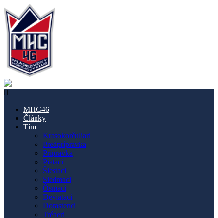
MHC46
Články
Tím
Krasokorčuliari
Predprípravka
Prípravka
Piataci
Šiestaci
Siedmaci
Ôsmaci
Deviataci
Dorastenci
Tréneri