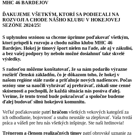
MHC 46 BARDEJOV
ĎAKUJEME VŠETKÝM, KTORÍ SA PODIEĽALI NA
ROZVOJI A CHODE NÁŠHO KLUBU V HOKEJOVEJ
SEZÓNE 2024/25!
S uplynulou sezónou sa chceme úprimne poďakovať všetkým,
ktorí prispeli k rozvoju a chodu nášho klubu MHC 46
Bardejov. Hokej je tímový šport nielen na ľade, ale aj v zákulisí,
a bez vašej podpory by nebolo možné dosiahnuť také skvelé
výsledky.
S radosťou môžeme konštatovať, že sa nám podarilo výrazne
rozšíriť členskú základňu, čo je dôkazom toho, že hokej v
našom regióne stále rastie a priťahuje nových nadšencov. Počas
sezóny sme sa naučili vyhrávať aj prehrávať, získali sme cenné
skúsenosti a pochopili, že každá situácia nás posúva ďalej.
Veríme, že tento trend bude pokračovať a spoločne budeme
ďalej budovať silnú hokejovú komunitu.
Veľké
poďakovanie
pat
r
í
hráčom
všetkých vekových kategórií za
ich odhodlanie, bojovnosť a snahu neustále sa zlepšovať. Vaša tvrdá
práca a vášeň pre hru nás všetkých inšpiruje. Ste naši hrdinovia!
Trénerom a členom realizačných tímov
patrí obrovské uznanie za