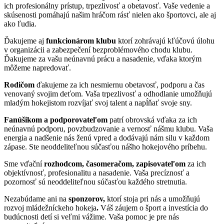
ich profesionálny prístup, trpezlivosť a obetavosť. Vaše vedenie a
skúsenosti pomáhajú našim hráčom rásť nielen ako športovci, ale aj
ako ľudia.
Ďakujeme aj
funkcionárom klubu
ktorí zohrávajú kľúčovú úlohu
v organizácii a zabezpečení bezproblémového chodu klubu.
Ďakujeme za vašu neúnavnú prácu a nasadenie, vďaka ktorým
môžeme napredovať.
Rodičom
ďakujeme za ich nesmiernu obetavosť, podporu a čas
venovaný svojim deťom. Vaša trpezlivosť a odhodlanie umožňujú
mladým hokejistom rozvíjať svoj talent a napĺňať svoje sny.
Fanúšikom a podporovateľom
patrí obrovská vďaka za ich
neúnavnú podporu, povzbudzovanie a vernosť nášmu klubu. Vaša
energia a nadšenie nás ženú vpred a dodávajú nám silu v každom
zápase. Ste neoddeliteľnou súčasťou nášho hokejového príbehu.
Sme vďační
rozhodcom, časomeračom, zapisovateľom
za ich
objektívnosť, profesionalitu a nasadenie. Vaša precíznosť a
pozornosť sú neoddeliteľnou súčasťou každého stretnutia.
Nezabúdame ani na
sponzorov,
ktorí stoja pri nás a umožňujú
rozvoj mládežníckeho
hokeja
.
Váš záujem o šport a investícia do
budúcnosti detí si veľmi vážime. Vaša pomoc je pre nás