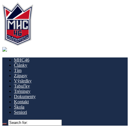
MHC46
Články
Tím
Zápasy
Výsledky
Tabuľky
Tréningy
Dokumenty
Kontakt
Škola
Seniori