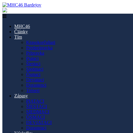
MHC46
Články
Tím
Krasokorčuliari
Predprípravka
Prípravka
Piataci
Šiestaci
Siedmaci
Ôsmaci
Deviataci
Dorastenci
Tréneri
Zápasy
PIATACI
ŠIESTACI
SIEDMACI
ÔSMACI
DEVIATACI
Dorastenci