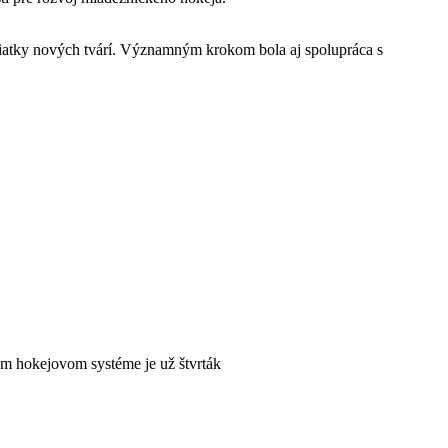
desiatky nových tvárí. Významným krokom bola aj spolupráca s
ašom hokejovom systéme je už štvrták