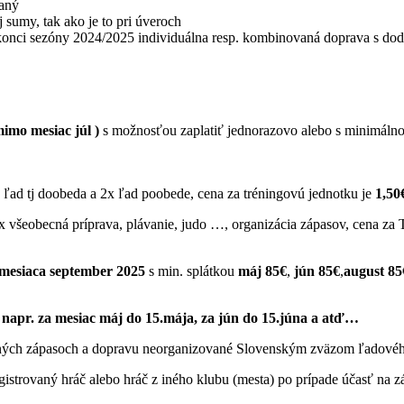
vaný
sumy, tak ako je to pri úveroch
 konci sezóny 2024/2025 individuálna resp. kombinovaná doprava s dodá
mimo mesiac júl )
s možnosťou zaplatiť jednorazovo alebo s minimáln
 ľad tj doobeda a 2x ľad poobede, cena za tréningovú jednotku je
1,50
x všeobecná príprava, plávanie, judo …, organizácia zápasov, cena za T
mesiaca september 2025
s min. splátkou
máj 85€
,
jún 85€
,
august 85
 napr. za mesiac máj do 15.mája, za jún do 15.júna a atď…
ravných zápasoch a dopravu neorganizované Slovenským zväzom ľadovéh
egistrovaný hráč alebo hráč z iného klubu (mesta) po prípade účasť na z