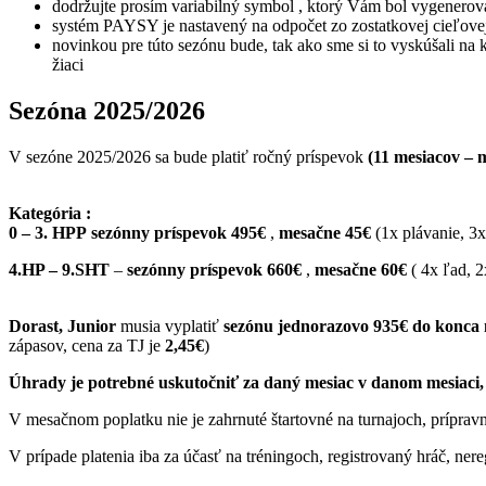
dodržujte prosím variabilný symbol , ktorý Vám bol vygenero
systém PAYSY je nastavený na odpočet zo zostatkovej cieľovej 
novinkou pre túto sezónu bude, tak ako sme si to vyskúšali na
žiaci
Sezóna 2025/2026
V sezóne 2025/2026 sa bude platiť ročný príspevok
(11 mesiacov – 
Kategória :
0 – 3. HPP
sezónny príspevok 495€
,
mesačne 45€
(1x plávanie, 3x
4.HP – 9.SHT
–
sezónny príspevok 660€
,
mesačne 60€
( 4x ľad, 2
Dorast, Junior
musia vyplatiť
sezónu jednorazovo 935€ do konca 
zápasov, cena za TJ je
2,45€
)
Úhrady je potrebné uskutočniť za daný mesiac v danom mesiaci,
V mesačnom poplatku nie je zahrnuté štartovné na turnajoch, príp
V prípade platenia iba za účasť na tréningoch, registrovaný hráč, ner