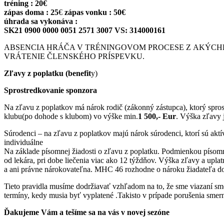
tréning : 20€
zápas doma : 25
€
zápas vonku :
50€
úhrada sa vykonáva :
SK21 0900 0000 0051 2571 3007 VS: 314000161
ABSENCIA HRÁČA V TRÉNINGOVOM PROCESE Z AKÝCH
VRÁTENIE ČLENSKÉHO PRÍSPEVKU.
Zľavy z poplatku (benefit
y)
Sprostredkovanie sponzora
Na zľavu z poplatkov má nárok rodič (zákonný zástupca), ktorý spros
klubu(po dohode s klubom) vo výške min.
1 500,- Eur
. Výška zľavy 
Súrodenci – na zľavu z poplatkov majú nárok súrodenci, ktorí sú akt
individuálne
Na základe písomnej žiadosti o zľavu z poplatku. Podmienkou písomn
od lekára, pri dobe liečenia viac ako 12 týždňov. Výška zľavy a uplat
a ani právne nárokovateľna. MHC 46 rozhodne o nároku žiadateľa do 
Tieto pravidla musíme dodržiavať vzhľadom na to, že sme viazaní s
termíny, kedy musia byť vyplatené .Takisto v prípade porušenia sme
Ďakujeme Vám a tešíme sa na vás v novej sezóne