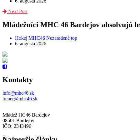
6. augusta 2026
Next Post
Mládežníci MHC 46 Bardejov absolvujú l
Hokej
MHC46
Nezaradené
top
6. augusta 2026
Kontakty
info@mhc46.sk
trener@mhc46.sk
Mládež HC46 Bardejov
08501 Bardejov
IČO: 2343496
Najnovšie články