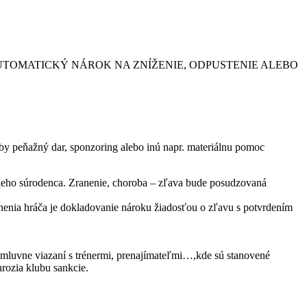
TOMATICKÝ NÁROK NA ZNÍŽENIE, ODPUSTENIE ALEBO
by peňažný dar, sponzoring alebo inú napr. materiálnu pomoc
ieho súrodenca. Zranenie, choroba – zľava bude posudzovaná
nenia hráča je dokladovanie nároku žiadosťou o zľavu s potvrdením
zmluvne viazaní s trénermi, prenajímateľmi…,kde sú stanovené
rozia klubu sankcie.