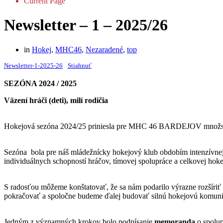
Current Page
Newsletter – 1 – 2025/26
in
Hokej
,
MHC46
,
Nezaradené
,
top
Newsletter-1-2025-26
Stiahnuť
SEZÓNA 2024 / 2025
Väzení hráči (deti), milí rodičia
Hokejová sezóna 2024/25 priniesla pre MHC 46 BARDEJOV množstvo 
Sezóna bola pre náš mládežnícky hokejový klub obdobím intenzívnej p
individuálnych schopností hráčov, tímovej spolupráce a celkovej hokej
S radosťou môžeme konštatovať, že sa nám podarilo výrazne rozšíriť č
pokračovať a spoločne budeme ďalej budovať silnú hokejovú komuni
Jedným z významných krokov bolo podpísanie
memoranda
o spolup