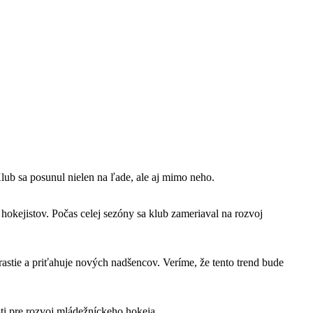
b sa posunul nielen na ľade, ale aj mimo neho.
okejistov. Počas celej sezóny sa klub zameriaval na rozvoj
astie a priťahuje nových nadšencov. Veríme, že tento trend bude
ti pre rozvoj mládežníckeho hokeja.