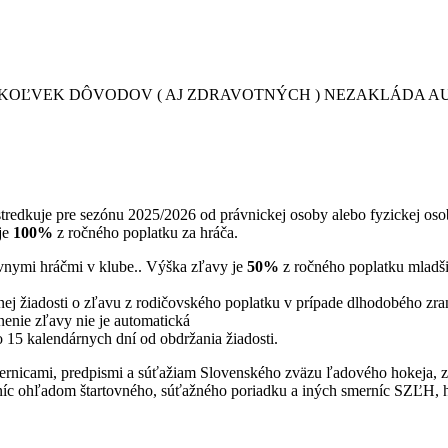
KOĽVEK DÔVODOV ( AJ ZDRAVOTNÝCH ) NEZAKLÁDA AU
tredkuje pre sezónu 2025/2026 od právnickej osoby alebo fyzickej oso
je
100%
z ročného poplatku za hráča.
ívnymi hráčmi v klube.. Výška zľavy je
50%
z ročného poplatku mladš
ej žiadosti o zľavu z rodičovského poplatku v prípade dlhodobého zra
nenie zľavy nie je automatická
15 kalendárnych dní od obdržania žiadosti.
mernicami, predpismi a súťažiam Slovenského zväzu ľadového hokeja, 
rníc ohľadom štartovného, súťažného poriadku a iných smerníc SZĽH, h