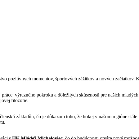
pozitívnych momentov, športových zážitkov a nových začiatkov. Klu
ráce, výrazného pokroku a dôležitých skúseností pre našich mladých h
ovej filozofie.
lenskú základňu, čo je dôkazom toho, že hokej v našom regióne stále r
tu.
ráci s
HK Mládež Michaloviec
, čo do budúcnosti otvára nové možnos