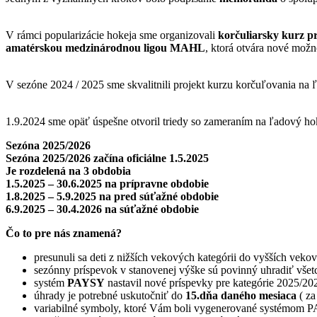
V rámci popularizácie hokeja sme organizovali
korčuliarsky kurz pr
amatérskou medzinárodnou ligou MAHL
, ktorá otvára nové možn
V sezóne 2024 / 2025 sme skvalitnili projekt kurzu korčuľovania na ľ
1.9.2024 sme opäť úspešne otvoril triedy so zameraním na ľadový ho
Sezóna 2025/2026
Sezóna 2025/2026 začína oficiálne 1.5.2025
Je rozdelená na 3 obdobia
1.5.2025 – 30.6.2025 na prípravne obdobie
1.8.2025 – 5.9.2025 na pred súťažné obdobie
6.9.2025 – 30.4.2026 na súťažné obdobie
Čo to pre nás znamená?
presunuli sa deti z nižších vekových kategórii do vyšších vekov
sezónny príspevok v stanovenej výške sú povinný uhradiť všetc
systém
PAYSY
nastavil nové príspevky pre kategórie 2025/20
úhrady je potrebné uskutočniť do
15.dňa daného mesiaca
( za
variabilné symboly, ktoré Vám boli vygenerované systémom 