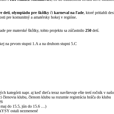
e deti
,
olympiádu pre škôlky
či
karneval na ľade
, ktoré pritiahli 
osti pre komunitný a amatérsky hokej v regióne.
ade pre materské škôlky, tohto projektu sa zúčastnilo
250
detí.
kej na prvom stupni 1.A a na druhom stupni 5.C
ých kategórii napr. aj keď dieťa teraz navštevuje ešte tretí ročník v n
i členovia klubu, členom klubu sa rozumie registrácia hráča do klubu
26
 maj do 15.5, jún do 15.6 …)
PAYSY ostali nezmenené