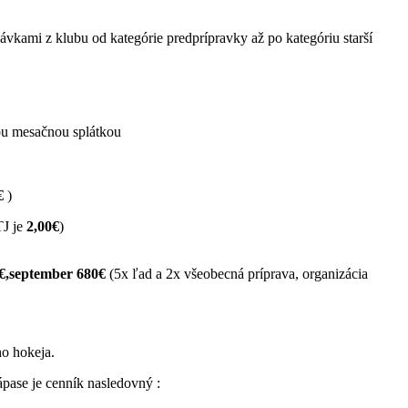
vkami z klubu od kategórie predprípravky až po kategóriu starší
ou mesačnou splátkou
€
)
J je
2,00€
)
€,september 680€
(5x ľad a 2x všeobecná príprava, organizácia
o hokeja.
ápase je cenník nasledovný :