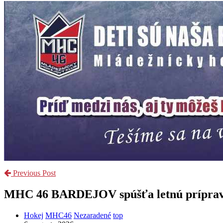
Previous Post
MHC 46 BARDEJOV spúšťa letnú prípravu 
Hokej
MHC46
Nezaradené
top