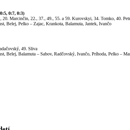
5, 0:7, 0:3)
ký, 20. Marcinčin, 22., 37., 49., 55. a 59. Kurovskyi, 34. Tomko, 40. Pet
t, Belej, Pelko – Zajac, Krankota, Balamuta, Jantek, Ivančo
Radačovský, 49. Sliva
st, Belej, Balamuta – Sabov, Radčovský, Ivančo, Príhoda, Pelko – Ma
detí