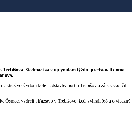
do Trebišova. Siedmaci sa v uplynulom týždni predstavili doma
ranova.
ci taktiež vo štvrtom kole nadstavby hostili Trebišov a zápas skončil
y. Ôsmaci vydreli víťazstvo v Trebišove, keď vyhrali 9:8 a o víťazný