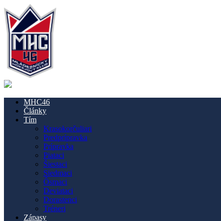
MHC46
Články
Tím
Krasokorčuliari
Predprípravka
Prípravka
Piataci
Šiestaci
Siedmaci
Ôsmaci
Deviataci
Dorastenci
Tréneri
Zápasy