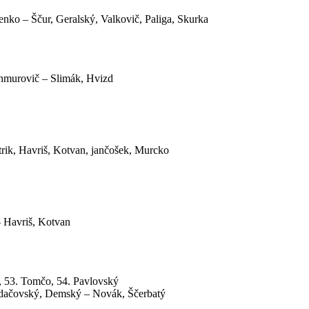
ko – Ščur, Geralský, Valkovič, Paliga, Skurka
Chmurovič – Slimák, Hvizd
rik, Havriš, Kotvan, jančošek, Murcko
– Havriš, Kotvan
k, 53. Tomčo, 54. Pavlovský
adačovský, Demský – Novák, Ščerbatý