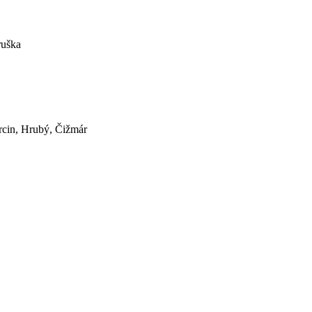
ruška
rcin, Hrubý, Čižmár