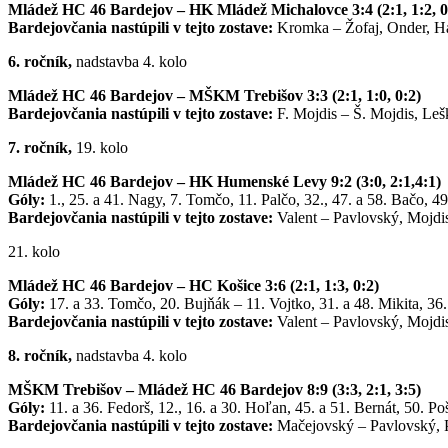
Mládež HC 46 Bardejov – HK Mládež Michalovce 3:4 (2:1, 1:2, 0
Bardejovčania nastúpili v tejto zostave:
Kromka – Žofaj, Onder, Ha
6. ročník,
nadstavba 4. kolo
Mládež HC 46 Bardejov – MŠKM Trebišov 3:3 (2:1, 1:0, 0:2)
Bardejovčania nastúpili v tejto zostave:
F. Mojdis – Š. Mojdis, Leš
7. ročník,
19. kolo
Mládež HC 46 Bardejov – HK Humenské Levy 9:2 (3:0, 2:1,4:1)
Góly:
1., 25. a 41. Nagy, 7. Tomčo, 11. Palčo, 32., 47. a 58. Bačo, 4
Bardejovčania nastúpili v tejto zostave:
Valent – Pavlovský, Mojdis
21. kolo
Mládež HC 46 Bardejov – HC Košice 3:6 (2:1, 1:3, 0:2)
Góly:
17. a 33. Tomčo, 20. Bujňák – 11. Vojtko, 31. a 48. Mikita, 36.
Bardejovčania nastúpili v tejto zostave:
Valent – Pavlovský, Mojdis
8. ročník,
nadstavba 4. kolo
MŠKM Trebišov – Mládež HC 46 Bardejov 8:9 (3:3, 2:1, 3:5)
Góly:
11. a 36. Fedorš, 12., 16. a 30. Hoľan, 45. a 51. Bernát, 50. P
Bardejovčania nastúpili v tejto zostave:
Mačejovský – Pavlovský, P