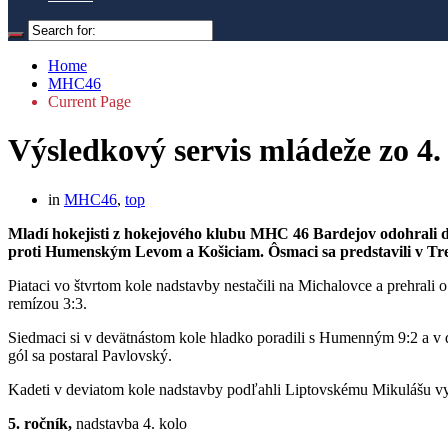
Home
MHC46
Current Page
Výsledkový servis mládeže zo 4.
in
MHC46
,
top
Mladí hokejisti z hokejového klubu MHC 46 Bardejov odohrali ďal
proti Humenským Levom a Košiciam. Ôsmaci sa predstavili v Treb
Piataci vo štvrtom kole nadstavby nestačili na Michalovce a prehrali o 
remízou 3:3.
Siedmaci si v devätnástom kole hladko poradili s Humenným 9:2 a v dv
gól sa postaral Pavlovský.
Kadeti v deviatom kole nadstavby podľahli Liptovskému Mikulášu vys
5. ročník,
nadstavba 4. kolo