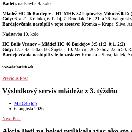
Kadeti,
nadstavba 9. kolo
Mládež HC 46 Bardejov – HT MHK 32 Liptovský Mikuláš 0:15 (0:
Góly:
6. a 21. Kolinko, 6. Palaj, 7. Brnoliak, 16., 21. a 36. Valigurs
Bardejovčania nastúpili v tejto zostave:
Kromka – Krupa, Sliva, Aus
Nadstavba 10. kolo
HC Bulls Vranov – Mládež HC 46 Bardejov 3:5 (1:2, 0:1, 2:2)
Góly:
17. a 43.Tutko, 60. Šujeta – 10. Marcin, 20. Sabov, 22. a 50. 
Bardejovčania nastúpili v tejto zostave:
Kromka – Sliva, Jantek, Au
www.ahojbardejov.sk
Previous Post
Výsledkový servis mládeže z 3. týždňa
MHC46
top
6. augusta 2026
Next Post
Akcia Deti na hokej prilákala viac ako sto 