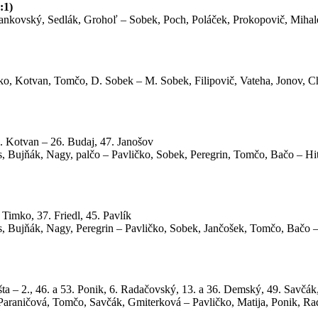
:1)
nkovský, Sedlák, Grohoľ – Sobek, Poch, Poláček, Prokopovič, Mihalen
ko, Kotvan, Tomčo, D. Sobek – M. Sobek, Filipovič, Vateha, Jonov, 
9. Kotvan – 26. Budaj, 47. Janošov
, Bujňák, Nagy, palčo – Pavličko, Sobek, Peregrin, Tomčo, Bačo – Hit
 Timko, 37. Friedl, 45. Pavlík
, Bujňák, Nagy, Peregrin – Pavličko, Sobek, Jančošek, Tomčo, Bačo 
ošta – 2., 46. a 53. Ponik, 6. Radačovský, 13. a 36. Demský, 49. Savčá
araničová, Tomčo, Savčák, Gmiterková – Pavličko, Matija, Ponik, R