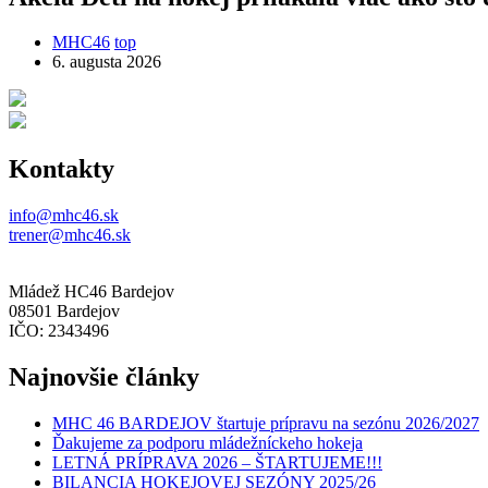
MHC46
top
6. augusta 2026
Kontakty
info@mhc46.sk
trener@mhc46.sk
Mládež HC46 Bardejov
08501 Bardejov
IČO: 2343496
Najnovšie články
MHC 46 BARDEJOV štartuje prípravu na sezónu 2026/2027
Ďakujeme za podporu mládežníckeho hokeja
LETNÁ PRÍPRAVA 2026 – ŠTARTUJEME!!!
BILANCIA HOKEJOVEJ SEZÓNY 2025/26