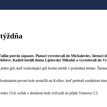
 týždňa
šiu porciu zápasov. Piataci vycestovali do Michaloviec, šiestaci 
išove. Kadeti hostili doma Liptovský Mikuláš a vycestovali do V
jeden gól, keď rozhodujúci gól hostia strelili v poslednej tretine. Šiesta
adsiatom prvom kole nestačili na Košice, keď prehrali rozdielom tried
oko 15:0, avšak v desiatom kole zvíťazili na pôjde Vranova 5:3.