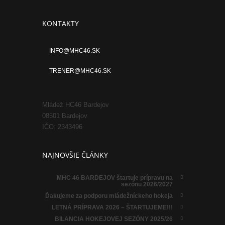
KONTAKTY
INFO@MHC46.SK
TRENER@MHC46.SK
Mládež HC46 Bardejov
08501 Bardejov
IČO: 2343496
NAJNOVŠIE ČLÁNKY
MHC 46 BARDEJOV štartuje prípravu na
sezónu 2026/2027
Ďakujeme za podporu mládežníckeho hokeja
LETNÁ PRÍPRAVA 2026 – ŠTARTUJEME!!!
BILANCIA HOKEJOVEJ SEZÓNY 2025/26