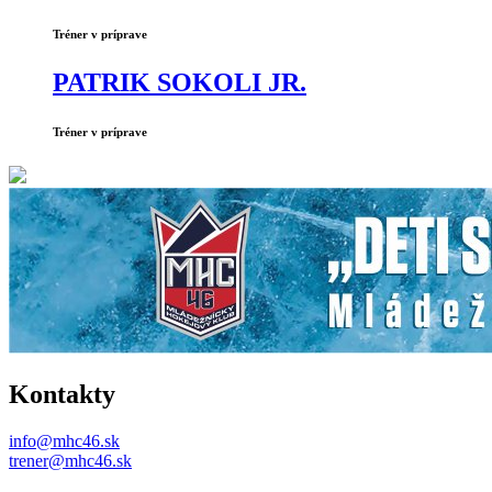
Tréner v príprave
PATRIK SOKOLI JR.
Tréner v príprave
Kontakty
info@mhc46.sk
trener@mhc46.sk