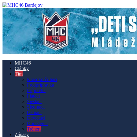
MHC46
Články
Tím
Krasokorčuliari
Predprípravka
Prípravka
Piataci
Šiestaci
Siedmaci
Ôsmaci
Deviataci
Dorastenci
Tréneri
Zápasy