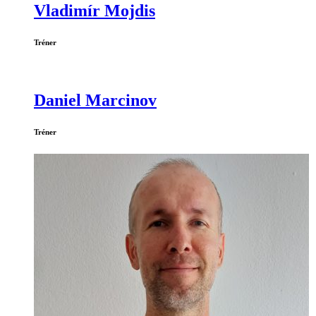
Vladimír Mojdis
Tréner
Daniel Marcinov
Tréner