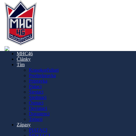
MHC46
Články
Tím
Krasokorčuliari
Predprípravka
Prípravka
Piataci
Šiestaci
Siedmaci
Ôsmaci
Deviataci
Dorastenci
Tréneri
Zápasy
PIATACI
ŠIESTACI