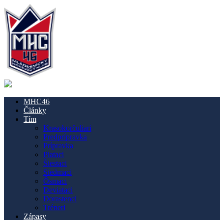
MHC46
Články
Tím
Krasokorčuliari
Predprípravka
Prípravka
Piataci
Šiestaci
Siedmaci
Ôsmaci
Deviataci
Dorastenci
Tréneri
Zápasy