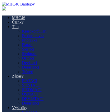
MHC46
Články
Tím
Krasokorčuliari
Predprípravka
Prípravka
Piataci
Šiestaci
Siedmaci
Ôsmaci
Deviataci
Dorastenci
Tréneri
Zápasy
PIATACI
ŠIESTACI
SIEDMACI
ÔSMACI
DEVIATACI
Dorastenci
Výsledky