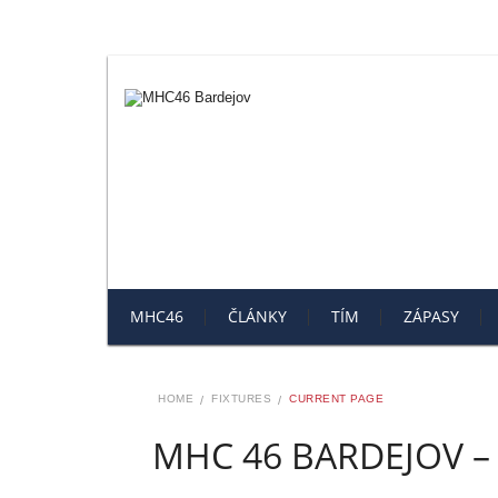
MHC46
ČLÁNKY
TÍM
ZÁPASY
HOME
FIXTURES
CURRENT PAGE
MHC 46 BARDEJOV – 