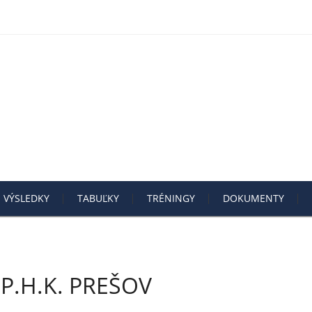
VÝSLEDKY
TABUĽKY
TRÉNINGY
DOKUMENTY
P.H.K. PREŠOV