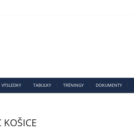
VÝSLEDKY
TABUĽKY
TRÉNINGY
DOKUMENTY
C KOŠICE