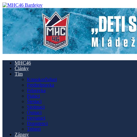
MHC46
Články
Tím
Krasokorčuliari
Predprípravka
Prípravka
Piataci
Šiestaci
Siedmaci
Ôsmaci
Deviataci
Dorastenci
Tréneri
Zápasy