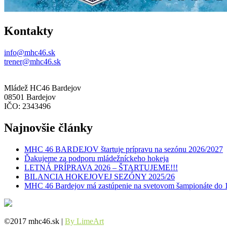
Kontakty
info@mhc46.sk
trener@mhc46.sk
Mládež HC46 Bardejov
08501 Bardejov
IČO: 2343496
Najnovšie články
MHC 46 BARDEJOV štartuje prípravu na sezónu 2026/2027
Ďakujeme za podporu mládežníckeho hokeja
LETNÁ PRÍPRAVA 2026 – ŠTARTUJEME!!!
BILANCIA HOKEJOVEJ SEZÓNY 2025/26
MHC 46 Bardejov má zastúpenie na svetovom šampionáte do 
©2017 mhc46.sk |
By LimeArt