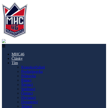
MHC46
Články
Tím
Krasokorčuliari
Predprípravka
Prípravka
Piataci
Šiestaci
Siedmaci
Ôsmaci
Deviataci
Dorastenci
Tréneri