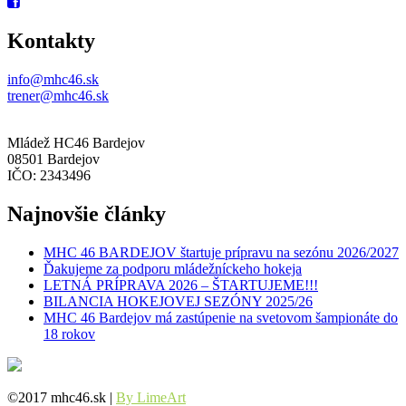
Kontakty
info@mhc46.sk
trener@mhc46.sk
Mládež HC46 Bardejov
08501 Bardejov
IČO: 2343496
Najnovšie články
MHC 46 BARDEJOV štartuje prípravu na sezónu 2026/2027
Ďakujeme za podporu mládežníckeho hokeja
LETNÁ PRÍPRAVA 2026 – ŠTARTUJEME!!!
BILANCIA HOKEJOVEJ SEZÓNY 2025/26
MHC 46 Bardejov má zastúpenie na svetovom šampionáte do
18 rokov
©2017 mhc46.sk |
By LimeArt