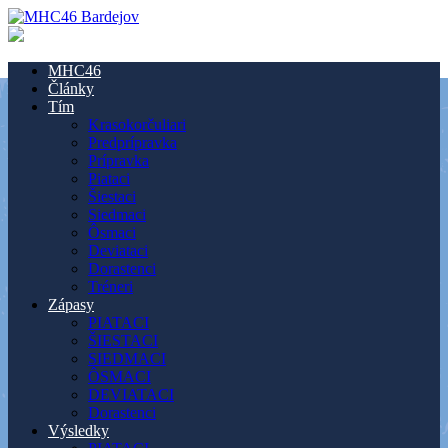
MHC46
Články
Tím
Krasokorčuliari
Predprípravka
Prípravka
Piataci
Šiestaci
Siedmaci
Ôsmaci
Deviataci
Dorastenci
Tréneri
Zápasy
PIATACI
ŠIESTACI
SIEDMACI
ÔSMACI
DEVIATACI
Dorastenci
Výsledky