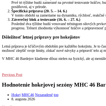
Prvé tri týždne budú zamerané na prvotné testovanie hráčov, bu
posilňovni, aj v prírode.
Špecifická príprava (20. 5. – 14. 6.)
V tomto období sa zameriame na dynamiku, rýchlosť, reakčné sc
Záverečný blok a testovanie (16. 6. – 27. 6.)
Posledné dva týždne budú venované tréningom silových prvkov 
progresu. Tréneri zhodnotia výkonnosť hráčov a pripravenosť p
Dôležitosť letnej prípravy pre hokejistov
Letná príprava je kľúčovým obdobím pre každého hokejistu. Je to čas, 
možnosť zlepšiť svoje limity, získať nové návyky a pripraviť telo aj
V MHC 46 Bardejov kladieme dôraz nielen na fyzický, ale aj mentálny 
Previous Post
Hodnotenie hokejovej sezóny MHC 46 Bar
Hokej
MHC46
Nezaradené
top
8. augusta 2026