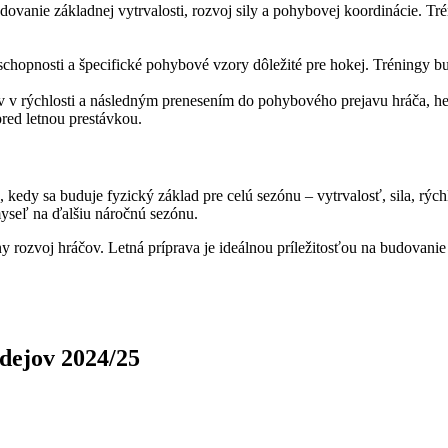
dovanie základnej vytrvalosti, rozvoj sily a pohybovej koordinácie. T
hopnosti a špecifické pohybové vzory dôležité pre hokej. Tréningy bud
v rýchlosti a následným prenesením do pohybového prejavu hráča, her
red letnou prestávkou.
kedy sa buduje fyzický základ pre celú sezónu – vytrvalosť, sila, rých
 myseľ na ďalšiu náročnú sezónu.
rozvoj hráčov. Letná príprava je ideálnou príležitosťou na budovanie 
dejov 2024/25