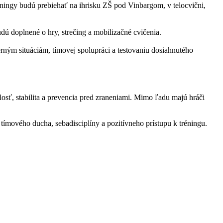
réningy budú prebiehať na ihrisku ZŠ pod Vinbargom, v telocvični,
ú doplnené o hry, strečing a mobilizačné cvičenia.
ným situáciám, tímovej spolupráci a testovaniu dosiahnutého
losť, stabilita a prevencia pred zraneniami. Mimo ľadu majú hráči
tímového ducha, sebadisciplíny a pozitívneho prístupu k tréningu.