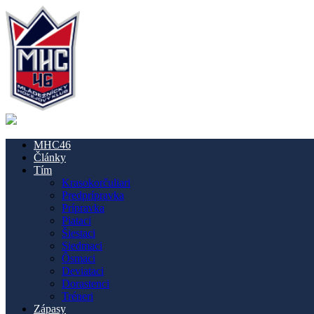
MHC46
Články
Tím
Krasokorčuliari
Predprípravka
Prípravka
Piataci
Šiestaci
Siedmaci
Ôsmaci
Deviataci
Dorastenci
Tréneri
Zápasy