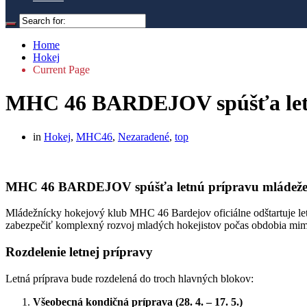
Home
Hokej
Current Page
MHC 46 BARDEJOV spúšťa letnú
in
Hokej
,
MHC46
,
Nezaradené
,
top
MHC 46 BARDEJOV spúšťa letnú prípravu mládeže o
Mládežnícky hokejový klub MHC 46 Bardejov oficiálne odštartuje letn
zabezpečiť komplexný rozvoj mladých hokejistov počas obdobia mim
Rozdelenie letnej prípravy
Letná príprava bude rozdelená do troch hlavných blokov:
Všeobecná kondičná príprava (28. 4. – 17. 5.)