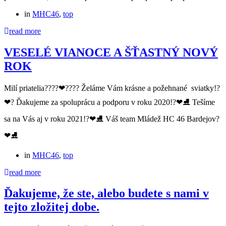
in
MHC46
,
top
read more
VESELÉ VIANOCE A ŠŤASTNÝ NOVÝ
ROK
Milí priatelia?‍?‍?‍?❤?‍?‍?‍? Želáme Vám krásne a požehnané sviatky!?
❤? Ďakujeme za spoluprácu a podporu v roku 2020!?❤⛸ Tešíme
sa na Vás aj v roku 2021!?❤⛸ Váš team Mládež HC 46 Bardejov?
❤⛸
in
MHC46
,
top
read more
Ďakujeme, že ste, alebo budete s nami v
tejto zložitej dobe.