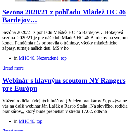
Sezóna 2020/21 z pohľadu Mládež HC 46
Bardejov…
Sezóna 2020/21 z pohľadu Mládež HC 46 Bardejov… Hokejová
sezóna 2020/21 je pre náš klub Mládež HC 46 Bardejov na svojom
konci. Pandémia nás pripravila o tréningy, všetky mládežnícke
zápasy, turnaje našich detí, MS v ho
in
MHC46
,
Nezaradené
,
top
read more
Webinár s hlavným scoutom NY Rangers
pre Európu
Vážení rodičia nádejných hráčov! (!!nielen brankárov!!), pozývame
vás na ďalší webinár Ján Lašák a Rasťo Staňa „Na slovíčko, rodičia
brankárov„, ktorý bude prebiehať v stredu 17.02. od&nb
in
MHC46
,
top