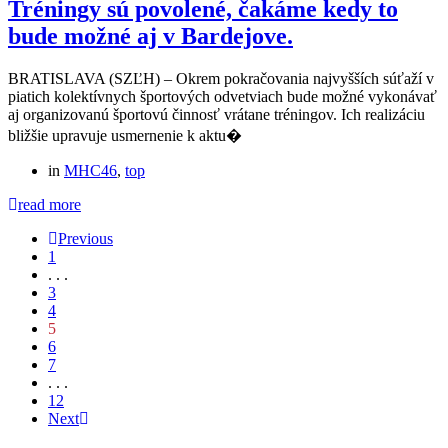
Tréningy sú povolené, čakáme kedy to
bude možné aj v Bardejove.
BRATISLAVA (SZĽH) – Okrem pokračovania najvyšších súťaží v
piatich kolektívnych športových odvetviach bude možné vykonávať
aj organizovanú športovú činnosť vrátane tréningov. Ich realizáciu
bližšie upravuje usmernenie k aktu�
in
MHC46
,
top
read more
Previous
1
. . .
3
4
5
6
7
. . .
12
Next