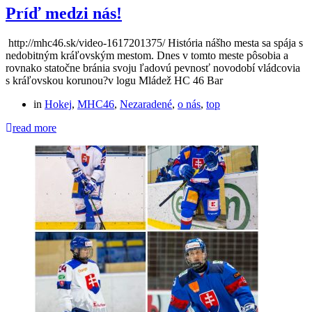
Príď medzi nás!
http://mhc46.sk/video-1617201375/ História nášho mesta sa spája s
nedobitným kráľovským mestom. Dnes v tomto meste pôsobia a
rovnako statočne bránia svoju ľadovú pevnosť novodobí vládcovia
s kráľovskou korunou?v logu Mládež HC 46 Bar
in
Hokej
,
MHC46
,
Nezaradené
,
o nás
,
top
read more