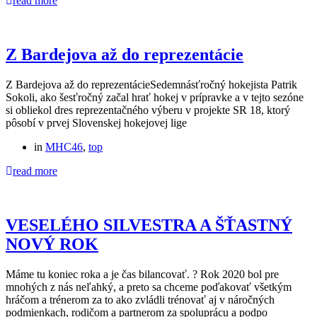
read more
Z Bardejova až do reprezentácie
Z Bardejova až do reprezentácieSedemnásťročný hokejista Patrik
Sokoli, ako šesťročný začal hrať hokej v prípravke a v tejto sezóne
si obliekol dres reprezentačného výberu v projekte SR 18, ktorý
pôsobí v prvej Slovenskej hokejovej lige
in
MHC46
,
top
read more
VESELÉHO SILVESTRA A ŠŤASTNÝ
NOVÝ ROK
Máme tu koniec roka a je čas bilancovať. ? Rok 2020 bol pre
mnohých z nás neľahký, a preto sa chceme poďakovať všetkým
hráčom a trénerom za to ako zvládli trénovať aj v náročných
podmienkach, rodičom a partnerom za spoluprácu a podpo