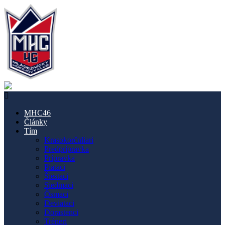
MHC46
Články
Tím
Krasokorčuliari
Predprípravka
Prípravka
Piataci
Šiestaci
Siedmaci
Ôsmaci
Deviataci
Dorastenci
Tréneri