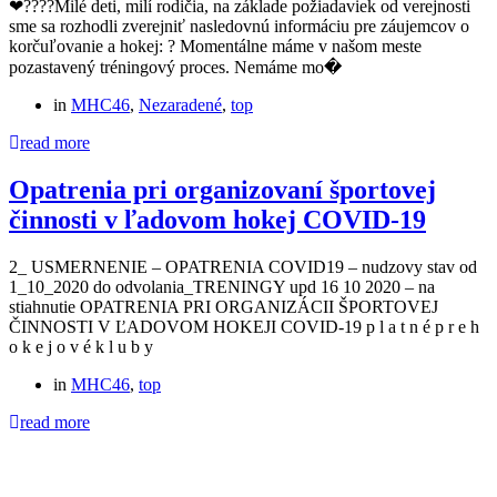
❤?‍?‍?‍?Milé deti, milí rodičia, na základe požiadaviek od verejnosti
sme sa rozhodli zverejniť nasledovnú informáciu pre záujemcov o
korčuľovanie a hokej: ? Momentálne máme v našom meste
pozastavený tréningový proces. Nemáme mo�
in
MHC46
,
Nezaradené
,
top
read more
Opatrenia pri organizovaní športovej
činnosti v ľadovom hokej COVID-19
2_ USMERNENIE – OPATRENIA COVID19 – nudzovy stav od
1_10_2020 do odvolania_TRENINGY upd 16 10 2020 – na
stiahnutie OPATRENIA PRI ORGANIZÁCII ŠPORTOVEJ
ČINNOSTI V ĽADOVOM HOKEJI COVID-19 p l a t n é p r e h
o k e j o v é k l u b y
in
MHC46
,
top
read more