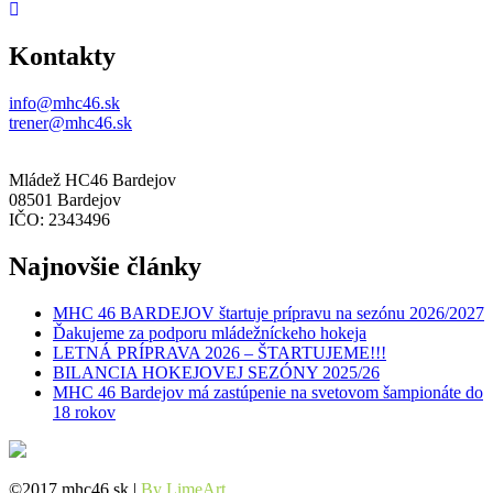
Kontakty
info@mhc46.sk
trener@mhc46.sk
Mládež HC46 Bardejov
08501 Bardejov
IČO: 2343496
Najnovšie články
MHC 46 BARDEJOV štartuje prípravu na sezónu 2026/2027
Ďakujeme za podporu mládežníckeho hokeja
LETNÁ PRÍPRAVA 2026 – ŠTARTUJEME!!!
BILANCIA HOKEJOVEJ SEZÓNY 2025/26
MHC 46 Bardejov má zastúpenie na svetovom šampionáte do
18 rokov
©2017 mhc46.sk |
By LimeArt