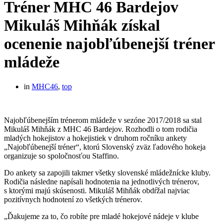
Tréner MHC 46 Bardejov
Mikuláš Mihňák získal
ocenenie najobľúbenejší tréner
mládeže
in
MHC46
,
top
Najobľúbenejším trénerom mládeže v sezóne 2017/2018 sa stal
Mikuláš Mihňák z MHC 46 Bardejov. Rozhodli o tom rodičia
mladých hokejistov a hokejistiek v druhom ročníku ankety
„Najobľúbenejší tréner“, ktorú Slovenský zväz ľadového hokeja
organizuje so spoločnosťou Staffino.
Do ankety sa zapojili takmer všetky slovenské mládežnícke kluby.
Rodičia následne napísali hodnotenia na jednotlivých trénerov,
s ktorými majú skúsenosti. Mikuláš Mihňák obdŕžal najviac
pozitívnych hodnotení zo všetkých trénerov.
„Ďakujeme za to, čo robíte pre mladé hokejové nádeje v klube