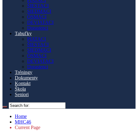
PIATACI
ŠIESTACI
SIEDMACI
ÔSMACI
DEVIATACI
Dorastenci
Tabuľky
PIATACI
ŠIESTACI
SIEDMACI
ÔSMACI
DEVIATACI
Dorastenci
Tréningy
Dokumenty
Kontakt
Škola
Seniori
Home
MHC46
Current Page