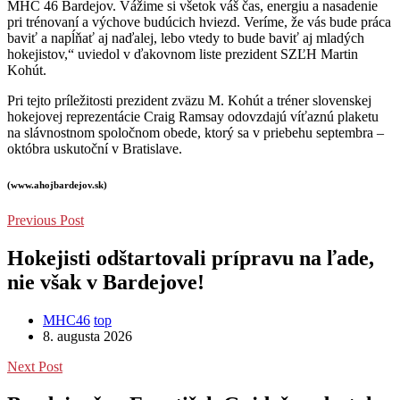
MHC 46 Bardejov. Vážime si všetok váš čas, energiu a nasadenie
pri trénovaní a výchove budúcich hviezd. Veríme, že vás bude práca
baviť a napĺňať aj naďalej, lebo vtedy to bude baviť aj mladých
hokejistov,“ uviedol v ďakovnom liste prezident SZĽH Martin
Kohút.
Pri tejto príležitosti prezident zväzu M. Kohút a tréner slovenskej
hokejovej reprezentácie Craig Ramsay odovzdajú víťaznú plaketu
na slávnostnom spoločnom obede, ktorý sa v priebehu septembra –
októbra uskutoční v Bratislave.
(www.ahojbardejov.sk)
Previous Post
Hokejisti odštartovali prípravu na ľade,
nie však v Bardejove!
MHC46
top
8. augusta 2026
Next Post