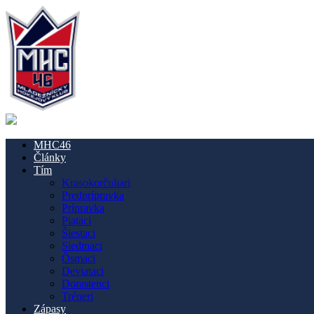
MHC46
Články
Tím
Krasokorčuliari
Predprípravka
Prípravka
Piataci
Šiestaci
Siedmaci
Ôsmaci
Deviataci
Dorastenci
Tréneri
Zápasy