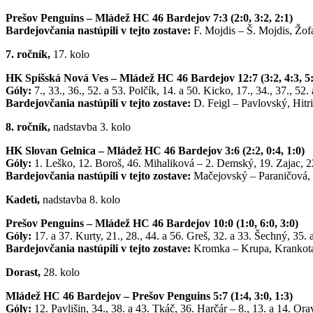
Prešov Penguins – Mládež HC 46 Bardejov 7:3 (2:0, 3:2, 2:1)
Bardejovčania nastúpili v tejto zostave:
F. Mojdis – Š. Mojdis, Žo
7. ročník,
17. kolo
HK Spišská Nová Ves – Mládež HC 46 Bardejov 12:7 (3:2, 4:3, 5:
Góly:
7., 33., 36., 52. a 53. Polčík, 14. a 50. Kicko, 17., 34., 37., 
Bardejovčania nastúpili v tejto zostave:
D. Feigl – Pavlovský, Hitr
8. ročník,
nadstavba 3. kolo
HK Slovan Gelnica – Mládež HC 46 Bardejov 3:6 (2:2, 0:4, 1:0)
Góly:
1. Leško, 12. Boroš, 46. Mihaliková – 2. Demský, 19. Zajac, 2
Bardejovčania nastúpili v tejto zostave:
Mačejovský – Paraničová, 
Kadeti,
nadstavba 8. kolo
Prešov Penguins – Mládež HC 46 Bardejov 10:0 (1:0, 6:0, 3:0)
Góly:
17. a 37. Kurty, 21., 28., 44. a 56. Greš, 32. a 33. Šechný, 35. 
Bardejovčania nastúpili v tejto zostave:
Kromka – Krupa, Krankota, 
Dorast,
28. kolo
Mládež HC 46 Bardejov – Prešov Penguins 5:7 (1:4, 3:0, 1:3)
Góly:
12. Pavlišin, 34., 38. a 43. Tkáč, 36. Harčár – 8., 13. a 14. O