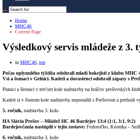
Home
MHC46
Current Page
Výsledkový servis mládeže z 3. 
in
MHC46
,
top
Počas uplynulého týždňa odohrali mladí hokejisti z klubu MHC 46 
Vsi a ôsmaci v Gelnici. Kadeti a dorastenci odohrali zápasy s Pr
Piataci a šiestaci v treťom kole nadstavby na hráčov prešovských klu
Kadeti si v ôsmom kole nadstavby neporadili s Prešovom a prehrali 
5. ročník,
nadstavba 3. kolo
HA Slávia Prešov – Mládež HC 46 Bardejov 13:4 (1:1, 3:1, 9:2)
Bardejovčania nastúpili v tejto zostave:
Fedoročko, Kromka – Sedlá
6. ročník,
nadstavba 3. kolo