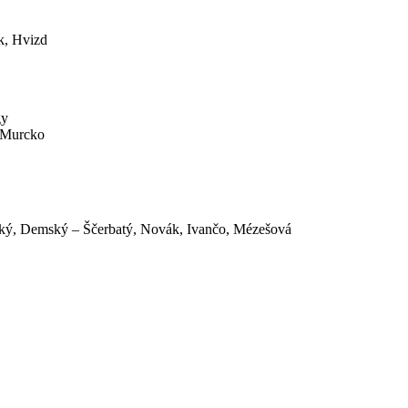
k, Hvizd
gy
– Murcko
ský, Demský – Ščerbatý, Novák, Ivančo, Mézešová