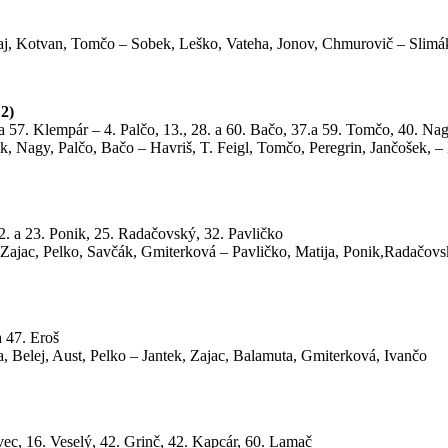
faj, Kotvan, Tomčo – Sobek, Leško, Vateha, Jonov, Chmurovič – Slimá
2)
52. a 57. Klempár – 4. Palčo, 13., 28. a 60. Bačo, 37.a 59. Tomčo, 40. Na
ik, Nagy, Palčo, Bačo – Havriš, T. Feigl, Tomčo, Peregrin, Jančošek, 
2. a 23. Ponik, 25. Radačovský, 32. Pavličko
Zajac, Pelko, Savčák, Gmiterková – Pavličko, Matija, Ponik,Radačov
a 47. Eroš
Belej, Aust, Pelko – Jantek, Zajac, Balamuta, Gmiterková, Ivančo
ravec, 16. Veselý, 42. Grinč, 42. Kapcár, 60. Lamač