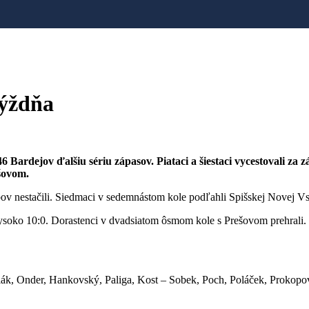
týždňa
Bardejov ďalšiu sériu zápasov. Piataci a šiestaci vycestovali za 
ešovom.
bov nestačili. Siedmaci v sedemnástom kole podľahli Spišskej Novej Vs
vysoko 10:0. Dorastenci v dvadsiatom ôsmom kole s Prešovom prehrali.
k, Onder, Hankovský, Paliga, Kost – Sobek, Poch, Poláček, Prokopov