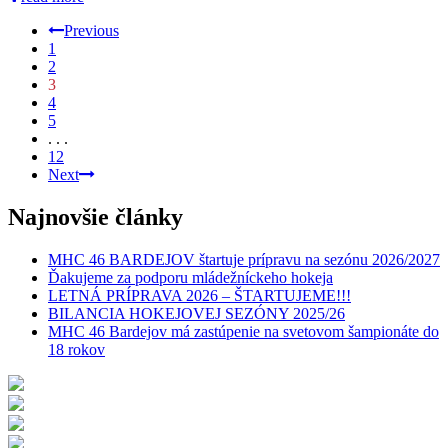
Previous
1
2
3
4
5
. . .
12
Next
Najnovšie články
MHC 46 BARDEJOV štartuje prípravu na sezónu 2026/2027
Ďakujeme za podporu mládežníckeho hokeja
LETNÁ PRÍPRAVA 2026 – ŠTARTUJEME!!!
BILANCIA HOKEJOVEJ SEZÓNY 2025/26
MHC 46 Bardejov má zastúpenie na svetovom šampionáte do
18 rokov