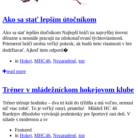
Ako sa stať lepším útočníkom
Ako sa stať lepším útočníkom Najlepší hráči na najvyššej úrovni
dôrazne a neustále pracujú na zdokonaľovaní týchtovlastností.
Priemerní hráči urobia veľký pokrok, ak budú tieto vlastnosti v hre
dodržiavať. Ajkeď tieto odporú�
in
Hokej
,
MHC46
,
Nezaradené
,
top
read more
Tréner v mládežníckom hokejovom klube
Tréner trénuje hodinku – dva tri krát do týždňa a má voľno, nemusí
nič viac robiť. To je veľký omyl, priatelia! Mládež HC 46
Bardejov dlhodobo vytvárajú podmienky pre športový rast detí. V
súlade s modernou a sv
Featured
in
Hokej
,
MHC46
,
Nezaradené
,
top