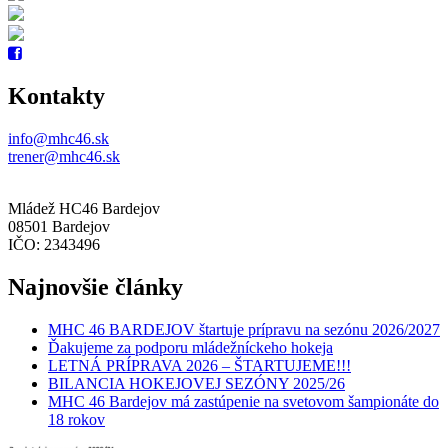
Kontakty
info@mhc46.sk
trener@mhc46.sk
Mládež HC46 Bardejov
08501 Bardejov
IČO: 2343496
Najnovšie články
MHC 46 BARDEJOV štartuje prípravu na sezónu 2026/2027
Ďakujeme za podporu mládežníckeho hokeja
LETNÁ PRÍPRAVA 2026 – ŠTARTUJEME!!!
BILANCIA HOKEJOVEJ SEZÓNY 2025/26
MHC 46 Bardejov má zastúpenie na svetovom šampionáte do
18 rokov