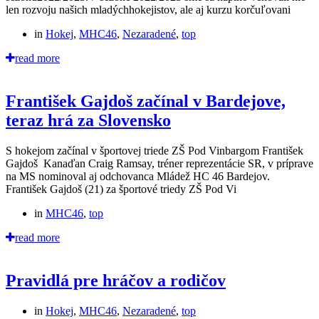
len rozvoju našich mladýchhokejistov, ale aj kurzu korčuľovani
in
Hokej
,
MHC46
,
Nezaradené
,
top
read more
František Gajdoš začínal v Bardejove,
teraz hrá za Slovensko
S hokejom začínal v športovej triede ZŠ Pod Vinbargom František
Gajdoš Kanaďan Craig Ramsay, tréner reprezentácie SR, v príprave
na MS nominoval aj odchovanca Mládež HC 46 Bardejov.
František Gajdoš (21) za športové triedy ZŠ Pod Vi
in
MHC46
,
top
read more
Pravidlá pre hráčov a rodičov
in
Hokej
,
MHC46
,
Nezaradené
,
top