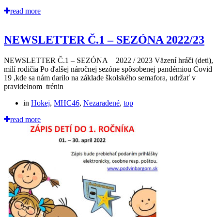
read more
NEWSLETTER Č.1 – SEZÓNA 2022/23
NEWSLETTER Č.1 – SEZÓNA 2022 / 2023 Väzení hráči (deti),
milí rodičia Po ďalšej náročnej sezóne spôsobenej pandémiou Covid
19 ,kde sa nám darilo na základe školského semafora, udržať v
pravidelnom trénin
in
Hokej
,
MHC46
,
Nezaradené
,
top
read more