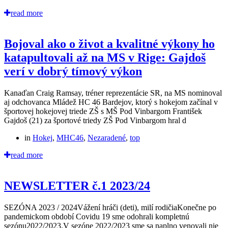
read more
Bojoval ako o život a kvalitné výkony ho
katapultovali až na MS v Rige: Gajdoš
verí v dobrý tímový výkon
Kanaďan Craig Ramsay, tréner reprezentácie SR, na MS nominoval
aj odchovanca Mládež HC 46 Bardejov, ktorý s hokejom začínal v
športovej hokejovej triede ZŠ s MŠ Pod Vinbargom František
Gajdoš (21) za športové triedy ZŠ Pod Vinbargom hral d
in
Hokej
,
MHC46
,
Nezaradené
,
top
read more
NEWSLETTER č.1 2023/24
SEZÓNA 2023 / 2024Vážení hráči (deti), milí rodičiaKonečne po
pandemickom období Covidu 19 sme odohrali kompletnú
sezónu2022/2023.V sezóne 2022/2023 sme sa naplno venovali nie