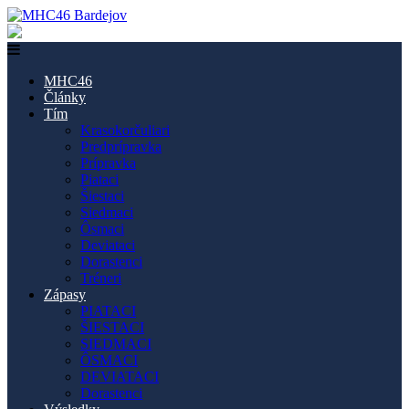
MHC46
Články
Tím
Krasokorčuliari
Predprípravka
Prípravka
Piataci
Šiestaci
Siedmaci
Ôsmaci
Deviataci
Dorastenci
Tréneri
Zápasy
PIATACI
ŠIESTACI
SIEDMACI
ÔSMACI
DEVIATACI
Dorastenci