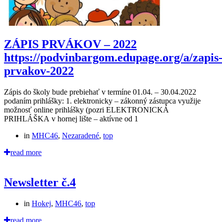
ZÁPIS PRVÁKOV – 2022
https://podvinbargom.edupage.org/a/zapis
prvakov-2022
Zápis do školy bude prebiehať v termíne 01.04. – 30.04.2022
podaním prihlášky: 1. elektronicky – zákonný zástupca využije
možnosť online prihlášky (pozri ELEKTRONICKÁ
PRIHLÁŠKA v hornej lište – aktívne od 1
in
MHC46
,
Nezaradené
,
top
read more
Newsletter č.4
in
Hokej
,
MHC46
,
top
read more