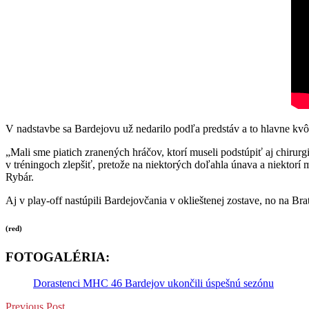
V nadstavbe sa Bardejovu už nedarilo podľa predstáv a to hlavne kvô
„Mali sme piatich zranených hráčov, ktorí museli podstúpiť aj chirurg
v tréningoch zlepšiť, pretože na niektorých doľahla únava a niektorí m
Rybár.
Aj v play-off nastúpili Bardejovčania v oklieštenej zostave, no na Bra
(red)
FOTOGALÉRIA:
Dorastenci MHC 46 Bardejov ukončili úspešnú sezónu
Previous Post