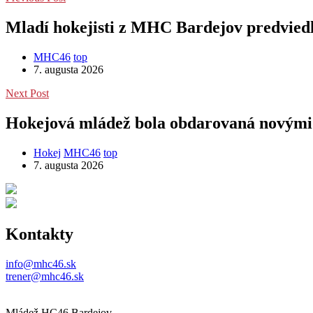
Mladí hokejisti z MHC Bardejov predvied
MHC46
top
7. augusta 2026
Next Post
Hokejová mládež bola obdarovaná novými
Hokej
MHC46
top
7. augusta 2026
Kontakty
info@mhc46.sk
trener@mhc46.sk
Mládež HC46 Bardejov