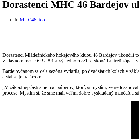
Dorastenci MHC 46 Bardejov uk
in
MHC46
,
top
Dorastenci Mládežníckeho hokejového klubu 46 Bardejov ukončili toht
v hlavnom meste 6:3 a 8:1 a výsledkom 8:1 sa skončil aj tretí zápas, v
Bardejovčanom sa celá sezóna vydarila, po dvadsiatich kolách v zákla
a stal sa jej víťazom.
„V základnej časti sme mali súperov, ktorí, si myslím, že nedosahova
procese. Myslím si, že sme mali veľmi dobre vyskladaný mančaft a súp