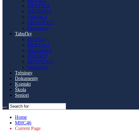
PIATACI
ŠIESTACI
SIEDMACI
ÔSMACI
DEVIATACI
Dorastenci
Tabuľky
PIATACI
ŠIESTACI
SIEDMACI
ÔSMACI
DEVIATACI
Dorastenci
Tréningy
Dokumenty
Kontakt
Škola
Seniori
Home
MHC46
Current Page