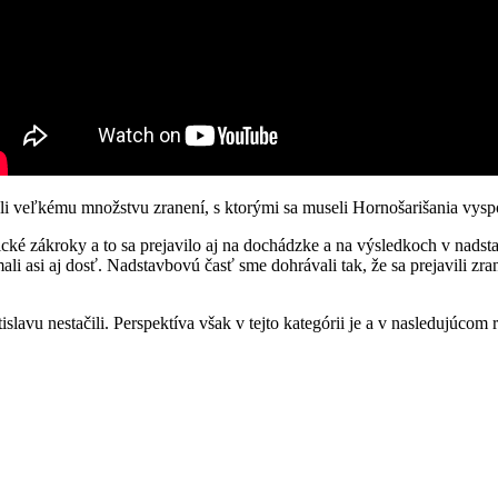
li veľkému množstvu zranení, s ktorými sa museli Hornošarišania vysp
ické zákroky a to sa prejavilo aj na dochádzke a na výsledkoch v nadst
ali asi aj dosť. Nadstavbovú časť sme dohrávali tak, že sa prejavili zr
tislavu nestačili. Perspektíva však v tejto kategórii je a v nasledujúco