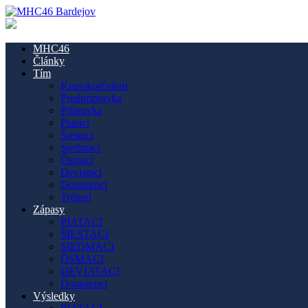
MHC46
Články
Tím
Krasokorčuliari
Predprípravka
Prípravka
Piataci
Šiestaci
Siedmaci
Ôsmaci
Deviataci
Dorastenci
Tréneri
Zápasy
PIATACI
ŠIESTACI
SIEDMACI
ÔSMACI
DEVIATACI
Dorastenci
Výsledky