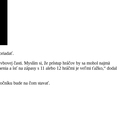
oriadať.
avbovej časti. Myslím si, že prístup hráčov by sa mohol najmä
anenia a ísť na zápasy s 11 alebo 12 hráčmi je veľmi ťažko,“ dodal
m ročníku bude na čom stavať.