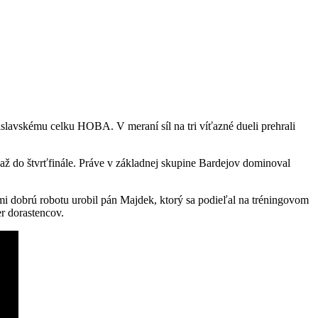
slavskému celku HOBA. V meraní síl na tri víťazné dueli prehrali
 až do štvrťfinále. Práve v základnej skupine Bardejov dominoval
ľmi dobrú robotu urobil pán Majdek, ktorý sa podieľal na tréningovom
r dorastencov.