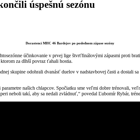
ončili úspešnú sezónu
Dorastenci MHC 46 Bardejov po poslednom zápase sezóny
osezónne účinkovanie v prvej lige štvrťfinálovými zápasmi proti brati
 ktorom za dlhší povraz ťahali hostia.
dnej skupine odohrali dvanásť duelov v nadstavbovej časti a dostali sa
li parametre našich chlapcov. Spočiatku sme veľmi dobre trénovali, ve
eri neboli takí, aby sa nedali zvládnuť,“ povedal Ľubomír Rybár, tréne