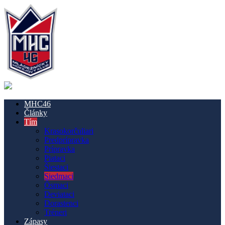
MHC46
Články
Tím
Krasokorčuliari
Predprípravka
Prípravka
Piataci
Šiestaci
Siedmaci
Ôsmaci
Deviataci
Dorastenci
Tréneri
Zápasy