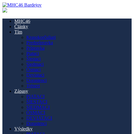
MHC46
Články
Tím
Krasokorčuliari
Predprípravka
Prípravka
Piataci
Šiestaci
Siedmaci
Ôsmaci
Deviataci
Dorastenci
Tréneri
Zápasy
PIATACI
ŠIESTACI
SIEDMACI
ÔSMACI
DEVIATACI
Dorastenci
Výsledky