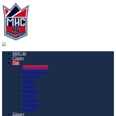
MHC46
Články
Tím
Krasokorčuliari
Predprípravka
Prípravka
Piataci
Šiestaci
Siedmaci
Ôsmaci
Deviataci
Dorastenci
Tréneri
Zápasy