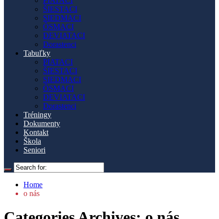
PIATACI
ŠIESTACI
SIEDMACI
ÔSMACI
DEVIATACI
Dorastenci
Tabuľky
PIATACI
ŠIESTACI
SIEDMACI
ÔSMACI
DEVIATACI
Dorastenci
Tréningy
Dokumenty
Kontakt
Škola
Seniori
Home
o nás
Categories Archives: o nás