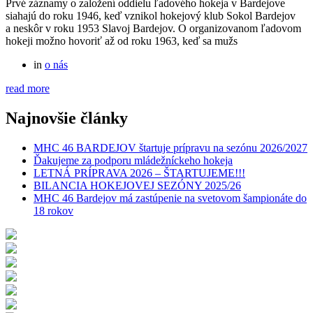
Prvé záznamy o založení oddielu ľadového hokeja v Bardejove
siahajú do roku 1946, keď vznikol hokejový klub Sokol Bardejov
a neskôr v roku 1953 Slavoj Bardejov. O organizovanom ľadovom
hokeji možno hovoriť až od roku 1963, keď sa mužs
in
o nás
read more
Najnovšie články
MHC 46 BARDEJOV štartuje prípravu na sezónu 2026/2027
Ďakujeme za podporu mládežníckeho hokeja
LETNÁ PRÍPRAVA 2026 – ŠTARTUJEME!!!
BILANCIA HOKEJOVEJ SEZÓNY 2025/26
MHC 46 Bardejov má zastúpenie na svetovom šampionáte do
18 rokov