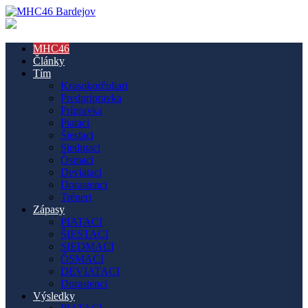
MHC46
Články
Tím
Krasokorčuliari
Predprípravka
Prípravka
Piataci
Šiestaci
Siedmaci
Ôsmaci
Deviataci
Dorastenci
Tréneri
Zápasy
PIATACI
ŠIESTACI
SIEDMACI
ÔSMACI
DEVIATACI
Dorastenci
Výsledky