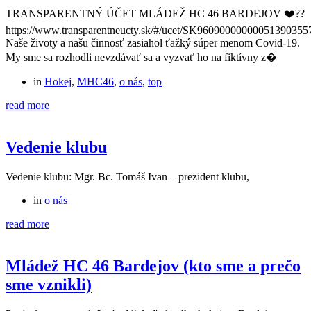
TRANSPARENTNÝ ÚČET MLÁDEŽ HC 46 BARDEJOV ❤️??
https://www.transparentneucty.sk/#/ucet/SK96090000000051390355
Naše životy a našu činnosť zasiahol ťažký súper menom Covid-19.
My sme sa rozhodli nevzdávať sa a vyzvať ho na fiktívny z�
in
Hokej
,
MHC46
,
o nás
,
top
read more
Vedenie klubu
Vedenie klubu: Mgr. Bc. Tomáš Ivan – prezident klubu,
in
o nás
read more
Mládež HC 46 Bardejov (kto sme a prečo
sme vznikli)