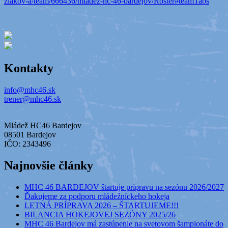
ziakov-a/team/666436/mladez-hc-46-bardejov/Roster#teamTabs
Kontakty
info@mhc46.sk
trener@mhc46.sk
Mládež HC46 Bardejov
08501 Bardejov
IČO: 2343496
Najnovšie články
MHC 46 BARDEJOV štartuje prípravu na sezónu 2026/2027
Ďakujeme za podporu mládežníckeho hokeja
LETNÁ PRÍPRAVA 2026 – ŠTARTUJEME!!!
BILANCIA HOKEJOVEJ SEZÓNY 2025/26
MHC 46 Bardejov má zastúpenie na svetovom šampionáte do