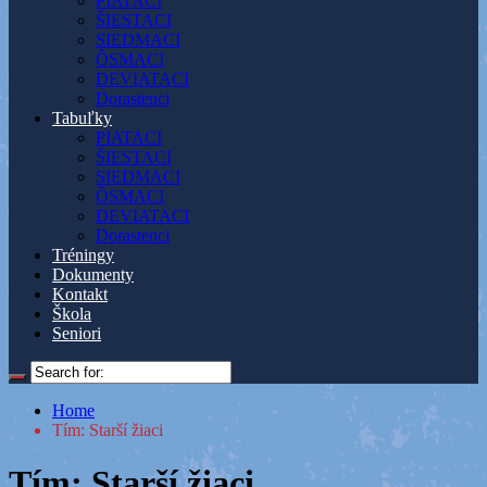
PIATACI
ŠIESTACI
SIEDMACI
ÔSMACI
DEVIATACI
Dorastenci
Tabuľky
PIATACI
ŠIESTACI
SIEDMACI
ÔSMACI
DEVIATACI
Dorastenci
Tréningy
Dokumenty
Kontakt
Škola
Seniori
Home
Tím: Starší žiaci
Tím: Starší žiaci