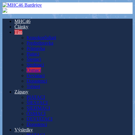
MHC46
Články
Tím
Krasokorčuliari
Predprípravka
Prípravka
Piataci
Šiestaci
Siedmaci
Ôsmaci
Deviataci
Dorastenci
Tréneri
Zápasy
PIATACI
ŠIESTACI
SIEDMACI
ÔSMACI
DEVIATACI
Dorastenci
Výsledky