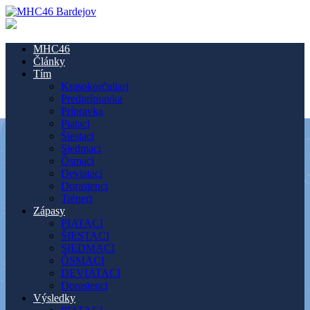
MHC46
Články
Tím
Krasokorčuliari
Predprípravka
Prípravka
Piataci
Šiestaci
Siedmaci
Ôsmaci
Deviataci
Dorastenci
Tréneri
Zápasy
PIATACI
ŠIESTACI
SIEDMACI
ÔSMACI
DEVIATACI
Dorastenci
Výsledky