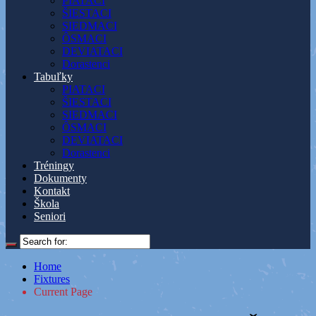
PIATACI
ŠIESTACI
SIEDMACI
ÔSMACI
DEVIATACI
Dorastenci
Tabuľky
PIATACI
ŠIESTACI
SIEDMACI
ÔSMACI
DEVIATACI
Dorastenci
Tréningy
Dokumenty
Kontakt
Škola
Seniori
Home
Fixtures
Current Page