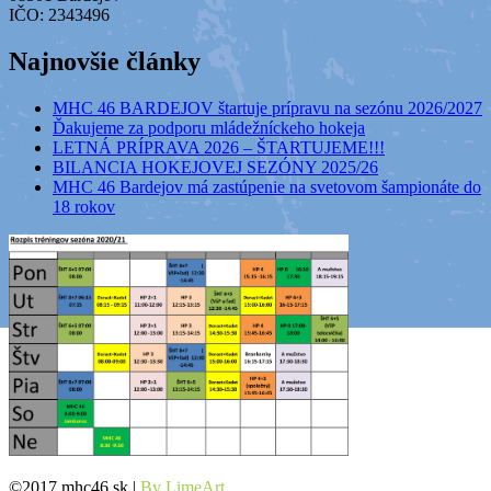
IČO: 2343496
Najnovšie články
MHC 46 BARDEJOV štartuje prípravu na sezónu 2026/2027
Ďakujeme za podporu mládežníckeho hokeja
LETNÁ PRÍPRAVA 2026 – ŠTARTUJEME!!!
BILANCIA HOKEJOVEJ SEZÓNY 2025/26
MHC 46 Bardejov má zastúpenie na svetovom šampionáte do
18 rokov
©2017 mhc46.sk |
By LimeArt