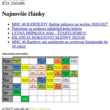
IČO: 2343496
Najnovšie články
MHC 46 BARDEJOV štartuje prípravu na sezónu 2026/2027
Ďakujeme za podporu mládežníckeho hokeja
LETNÁ PRÍPRAVA 2026 – ŠTARTUJEME!!!
BILANCIA HOKEJOVEJ SEZÓNY 2025/26
MHC 46 Bardejov má zastúpenie na svetovom šampionáte do
18 rokov
©2017 mhc46.sk |
By LimeArt