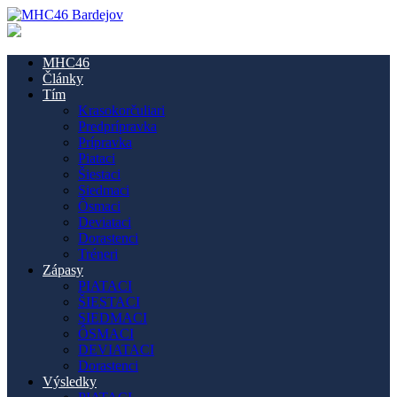
MHC46
Články
Tím
Krasokorčuliari
Predprípravka
Prípravka
Piataci
Šiestaci
Siedmaci
Ôsmaci
Deviataci
Dorastenci
Tréneri
Zápasy
PIATACI
ŠIESTACI
SIEDMACI
ÔSMACI
DEVIATACI
Dorastenci
Výsledky