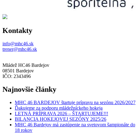
Kontakty
info@mhc46.sk
trener@mhc46.sk
Mládež HC46 Bardejov
08501 Bardejov
IČO: 2343496
Najnovšie články
MHC 46 BARDEJOV štartuje prípravu na sezónu 2026/2027
Ďakujeme za podporu mládežníckeho hokeja
LETNÁ PRÍPRAVA 2026 – ŠTARTUJEME!!!
BILANCIA HOKEJOVEJ SEZÓNY 2025/26
MHC 46 Bardejov má zastúpenie na svetovom šampionáte do
18 rokov