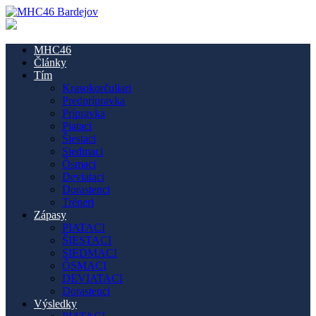
MHC46
Články
Tím
Krasokorčuliari
Predprípravka
Prípravka
Piataci
Šiestaci
Siedmaci
Ôsmaci
Deviataci
Dorastenci
Tréneri
Zápasy
PIATACI
ŠIESTACI
SIEDMACI
ÔSMACI
DEVIATACI
Dorastenci
Výsledky