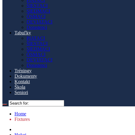
PIATACI
ŠIESTACI
SIEDMACI
ÔSMACI
DEVIATACI
Dorastenci
Tabuľky
PIATACI
ŠIESTACI
SIEDMACI
ÔSMACI
DEVIATACI
Dorastenci
Tréningy
Dokumenty
Kontakt
Škola
Seniori
Home
Fixtures
Hokej