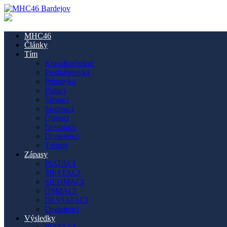
MHC46
Články
Tím
Krasokorčuliari
Predprípravka
Prípravka
Piataci
Šiestaci
Siedmaci
Ôsmaci
Deviataci
Dorastenci
Tréneri
Zápasy
PIATACI
ŠIESTACI
SIEDMACI
ÔSMACI
DEVIATACI
Dorastenci
Výsledky