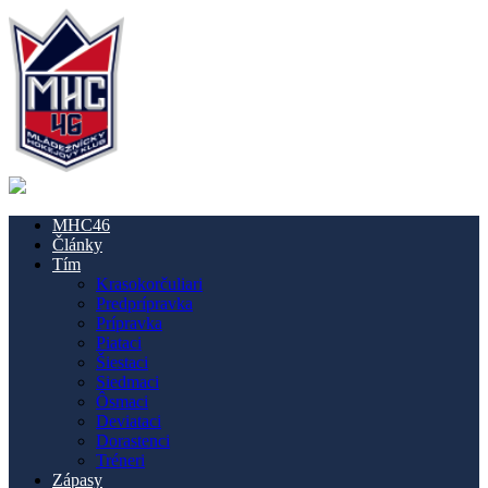
MHC46
Články
Tím
Krasokorčuliari
Predprípravka
Prípravka
Piataci
Šiestaci
Siedmaci
Ôsmaci
Deviataci
Dorastenci
Tréneri
Zápasy