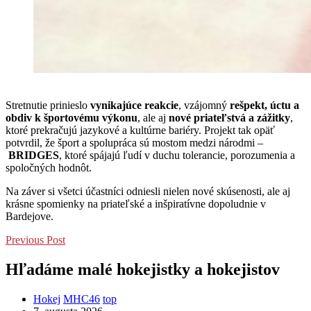
Stretnutie prinieslo
vynikajúce reakcie
, vzájomný
rešpekt, úctu a
obdiv k športovému výkonu
, ale aj
nové priateľstvá a zážitky
,
ktoré prekračujú jazykové a kultúrne bariéry. Projekt tak opäť
potvrdil, že šport a spolupráca sú mostom medzi národmi –
BRIDGES
, ktoré spájajú ľudí v duchu tolerancie, porozumenia a
spoločných hodnôt.
Na záver si všetci účastníci odniesli nielen nové skúsenosti, ale aj
krásne spomienky na priateľské a inšpiratívne dopoludnie v
Bardejove.
Previous Post
Hľadáme malé hokejistky a hokejistov
Hokej
MHC46
top