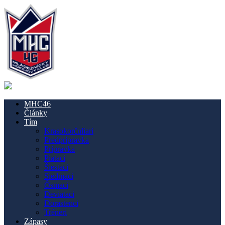
MHC46
Články
Tím
Krasokorčuliari
Predprípravka
Prípravka
Piataci
Šiestaci
Siedmaci
Ôsmaci
Deviataci
Dorastenci
Tréneri
Zápasy