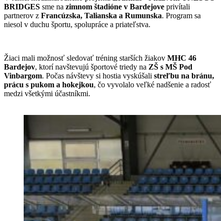
BRIDGES
sme na
zimnom štadióne v Bardejove
privítali
partnerov z
Francúzska, Talianska a Rumunska
. Program sa
niesol v duchu športu, spolupráce a priateľstva.
Žiaci mali možnosť sledovať tréning starších žiakov
MHC 46
Bardejov
, ktorí navštevujú športové triedy na
ZŠ s MŠ Pod
Vinbargom
. Počas návštevy si hostia vyskúšali
streľbu na bránu,
prácu s pukom a hokejkou
, čo vyvolalo veľké nadšenie a radosť
medzi všetkými účastníkmi.