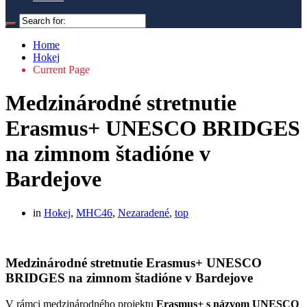
Home
Hokej
Current Page
Medzinárodné stretnutie
Erasmus+ UNESCO BRIDGES
na zimnom štadióne v
Bardejove
in
Hokej
,
MHC46
,
Nezaradené
,
top
Medzinárodné stretnutie Erasmus+ UNESCO
BRIDGES na zimnom štadióne v Bardejove
V rámci medzinárodného projektu
Erasmus+ s názvom UNESCO