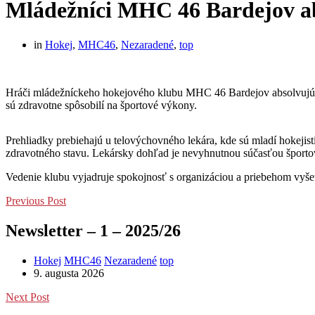
Mládežníci MHC 46 Bardejov ab
in
Hokej
,
MHC46
,
Nezaradené
,
top
Hráči mládežníckeho hokejového klubu MHC 46 Bardejov absolvujú v t
sú zdravotne spôsobilí na športové výkony.
Prehliadky prebiehajú u telovýchovného lekára, kde sú mladí hokeji
zdravotného stavu. Lekársky dohľad je nevyhnutnou súčasťou športo
Vedenie klubu vyjadruje spokojnosť s organizáciou a priebehom vyšetre
Previous Post
Newsletter – 1 – 2025/26
Hokej
MHC46
Nezaradené
top
9. augusta 2026
Next Post