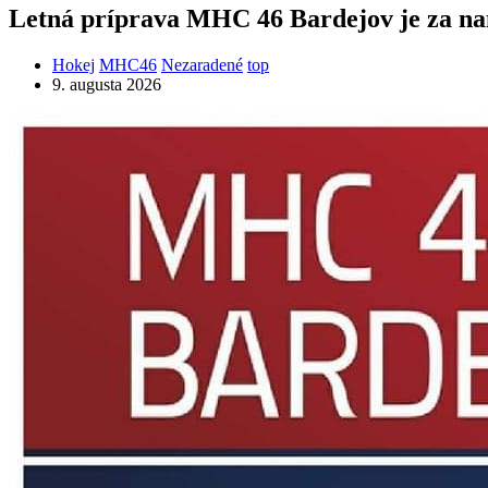
Letná príprava MHC 46 Bardejov je za na
Hokej
MHC46
Nezaradené
top
9. augusta 2026