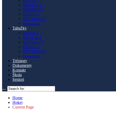
PIATACI
ŠIESTACI
SIEDMACI
ÔSMACI
DEVIATACI
Dorastenci
Tabuľky
PIATACI
ŠIESTACI
SIEDMACI
ÔSMACI
DEVIATACI
Dorastenci
Tréningy
Dokumenty
Kontakt
Škola
Seniori
Home
Hokej
Current Page