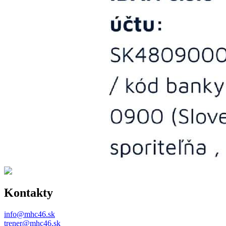
Kontakty
info@mhc46.sk
trener@mhc46.sk