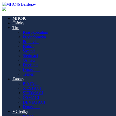
MHC46
Články
Tím
Krasokorčuliari
Predprípravka
Prípravka
Piataci
Šiestaci
Siedmaci
Ôsmaci
Deviataci
Dorastenci
Tréneri
Zápasy
PIATACI
ŠIESTACI
SIEDMACI
ÔSMACI
DEVIATACI
Dorastenci
Výsledky