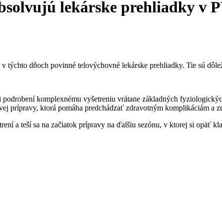
solvujú lekárske prehliadky v
ýchto dňoch povinné telovýchovné lekárske prehliadky. Tie sú dôleži
sti podrobení komplexnému vyšetreniu vrátane základných fyziologickýc
vej prípravy, ktorá pomáha predchádzať zdravotným komplikáciám a z
ní a teší sa na začiatok prípravy na ďalšiu sezónu, v ktorej si opäť kla