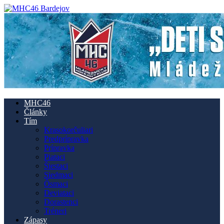
MHC46
Články
Tím
Krasokorčuliari
Predprípravka
Prípravka
Piataci
Šiestaci
Siedmaci
Ôsmaci
Deviataci
Dorastenci
Tréneri
Zápasy