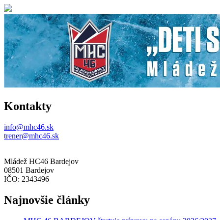
Kontakty
info@mhc46.sk
trener@mhc46.sk
Mládež HC46 Bardejov
08501 Bardejov
IČO: 2343496
Najnovšie články