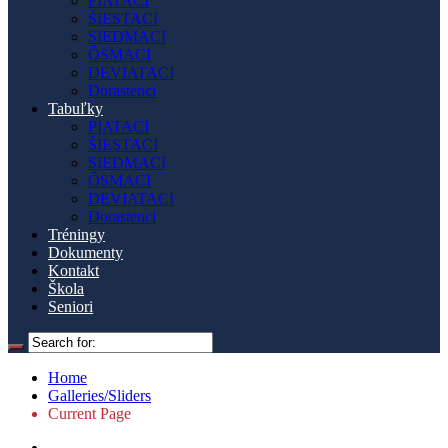
PIATACI
ŠIESTACI
SIEDMACI
ÔSMACI
DEVIATACI
Dorastenci
Tabuľky
PIATACI
ŠIESTACI
SIEDMACI
ÔSMACI
DEVIATACI
Dorastenci
Tréningy
Dokumenty
Kontakt
Škola
Seniori
Home
Galleries/Sliders
Current Page