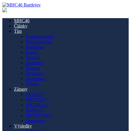
MHC46
Články
Tím
Krasokorčuliari
Predprípravka
Prípravka
Piataci
Šiestaci
Siedmaci
Ôsmaci
Deviataci
Dorastenci
Tréneri
Zápasy
PIATACI
ŠIESTACI
SIEDMACI
ÔSMACI
DEVIATACI
Dorastenci
Výsledky