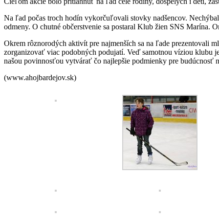
Cieľom akcie bolo pritiahnuť na ľad celé rodiny, dospelých i deti, 
Na ľad počas troch hodín vykorčuľovali stovky nadšencov. Nechýbali an
odmeny. O chutné občerstvenie sa postaral Klub žien SNS Marína. Or
Okrem rôznorodých aktivít pre najmenších sa na ľade prezentovali 
zorganizovať viac podobných podujatí. Veď samotnou víziou klubu je
našou povinnosťou vytvárať čo najlepšie podmienky pre budúcnosť n
(www.ahojbardejov.sk)