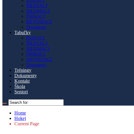
PIATACI
ŠIESTACI
SIEDMACI
ÔSMACI
DEVIATACI
Dorastenci
Tabuľky
PIATACI
ŠIESTACI
SIEDMACI
ÔSMACI
DEVIATACI
Dorastenci
Tréningy
Dokumenty
Kontakt
Škola
Seniori
Home
Hokej
Current Page