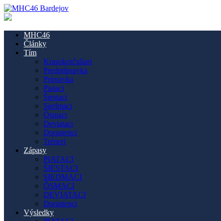
MHC46
Články
Tím
Krasokorčuliari
Predprípravka
Prípravka
Piataci
Šiestaci
Siedmaci
Ôsmaci
Deviataci
Dorastenci
Tréneri
Zápasy
PIATACI
ŠIESTACI
SIEDMACI
ÔSMACI
DEVIATACI
Dorastenci
Výsledky