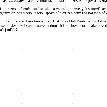
zasúťažiť, zrelaxovať a oddýchnuť si. Takisto klub HK Bardejov odovzd
i rozmanité zručnostné súťaže na vopred pripravených stanovištiach. Za
ganizátori boli s celou akciou spokojní, veď zaplnený ľad bol toho dô
mladé Bardejovské krasokorčuliarky. Hokejový klub Bardejov má dobrú
 seniorský hokej stavať práve na domácich odchovancoch a ako poveda
ašej mládeže.