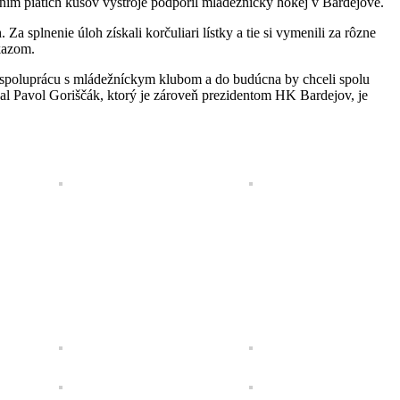
aním piatich kusov výstroje podporil mládežnícky hokej v Bardejove.
 splnenie úloh získali korčuliari lístky a tie si vymenili za rôzne
kazom.
 spoluprácu s mládežníckym klubom a do budúcna by chceli spolu
l Pavol Goriščák, ktorý je zároveň prezidentom HK Bardejov, je