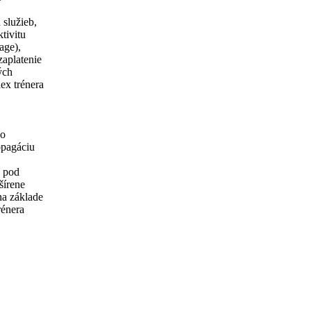
 služieb,
tivitu
age),
zaplatenie
ých
ex trénera
do
opagáciu
Š pod
šírene
na základe
rénera