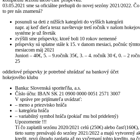
03.05.2021 sme sa oficiálne prehupli do novej sezóny 2021/2022. Čo
to pre nás znamená?
posunuli sa deti z nižších kategórii do vyšších kategórii
napr. aj keď dieťa teraz navštevuje tretí ročník v našom hokej
systéme je už štvrták
zvýšili sme príspevky, ktoré boli 10 rokov nemenné
príspevky sú splatne stále k 15. v danom mesiaci, počnúc týmto
mesiacom máj 2021
Juniori – 40€, 5. – 9.ročník 35€, 3. – 4. ročník 30 €, 0. – 2 ročn
25
oddielové príspevky je potrebné uhrádzať na bankový účet
hokejového klubu
Banka: Slovenská sporiteľňa, a.s.
Číslo účtu: IBAN SK 21 0900 0000 0051 2571 3007
V správe pre prijímateľa uvádzať:
– meno a priezvisko hráča
– kategória hráča
– variabilný symbol hráča (pokiaľ mu bol pridelený)
Upozornenie !!!
Tí čo zaplatili sezónu 2020/2021 celú (250€) alebo časť(160€),
tieto sumy presúvajú do sezóny 2021/2022 a majú vytvorený a
kredit, prvú úhradu zaplatia až po vyčerpaní tohto kreditu, na č