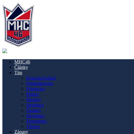
MHC46
Články
Tím
Krasokorčuliari
Predprípravka
Prípravka
Piataci
Šiestaci
Siedmaci
Ôsmaci
Deviataci
Dorastenci
Tréneri
Zápasy