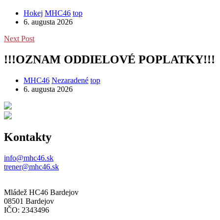
Hokej
MHC46
top
6. augusta 2026
Next Post
!!!OZNAM ODDIELOVÉ POPLATKY!!!
MHC46
Nezaradené
top
6. augusta 2026
Kontakty
info@mhc46.sk
trener@mhc46.sk
Mládež HC46 Bardejov
08501 Bardejov
IČO: 2343496