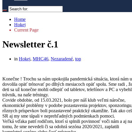
Home
Hokej
Current Page
Newsletter č.1
in
Hokej
,
MHC46
,
Nezaradené
,
top
Konečne ! Trochu sa nám upokojila pandemická situácia, ktorá nám 
dovolila opäť trénovať po dlhých mesiacoch opäť spolu. Sme radi , ž
deti sa už konečne mohli odlepiť od tabletov, telefónov a PC a vybehl
trávnik, na naše tréningy.
Covide obdobie, od 15.03.2021, bolo pre náš klub veľmi náročne,
ekonomické problémy v podobe pozastavenia projektov, sponzoringu
rôznych príspevkov boli pozastavené praktický okamžite. Tak ako cel
SR aj my sme tápali v neprehľadných podmienkach pomoci.
Veľká vďaka patrí rodičom, ktorí si splnili povinnosť voči nám a aj n
tomu, že sme nevedeli či sa odohrá sezóna 2020/2021, zaplatili
kompletnú sezónu alebo časť príspevku.