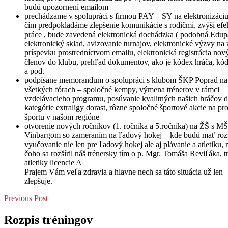
budú upozornení emailom
prechádzame v spolupráci s firmou PAY – SY na elektronizáciu
čím predpokladáme zlepšenie komunikácie s rodičmi, zvýši efek
práce , bude zavedená elektronická dochádzka ( podobná Edup
elektronický sklad, avizovanie turnajov, elektronické výzvy na 
príspevku prostredníctvom emailu, elektronická registrácia nov
členov do klubu, prehľad dokumentov, ako je kódex hráča, kód
a pod.
podpísane memorandum o spolupráci s klubom ŠKP Poprad na
všetkých fórach – spoločné kempy, výmena trénerov v rámci
vzdelávacieho programu, posúvanie kvalitných našich hráčov 
kategórie extraligy dorast, rôzne spoločné športové akcie na pr
športu v našom regióne
otvorenie nových ročníkov (1. ročníka a 5.ročníka) na ŽŠ s M
Vinbargom so zameraním na ľadový hokej – kde budú mať roz
vyučovanie nie len pre ľadový hokej ale aj plávanie a atletiku, 
čoho sa rozšíril náš trénersky tím o p. Mgr. Tomáša Reviľáka, t
atletiky licencie A
Prajem Vám veľa zdravia a hlavne nech sa táto situácia už len
zlepšuje.
Previous Post
Rozpis tréningov