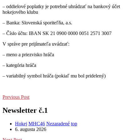
– oddielové poplatky je potrebné uhrádzať na bankový účet
hokejového klubu
– Banka: Slovenská sporiteľňa, a.s.
– Číslo účtu: IBAN SK 21 0900 0000 0051 2571 3007
V správe pre prijímateľa uvádzať:
– meno a priezvisko hráča
– kategória hráča
– variabilný symbol hráča (pokiaľ mu bol pridelený)
Previous Post
Newsletter č.1
Hokej
MHC46
Nezaradené
top
6. augusta 2026
Next Post