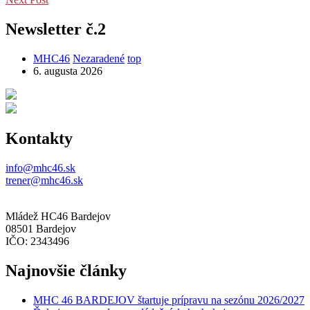
Newsletter č.2
MHC46
Nezaradené
top
6. augusta 2026
Kontakty
info@mhc46.sk
trener@mhc46.sk
Mládež HC46 Bardejov
08501 Bardejov
IČO: 2343496
Najnovšie články
MHC 46 BARDEJOV štartuje prípravu na sezónu 2026/2027