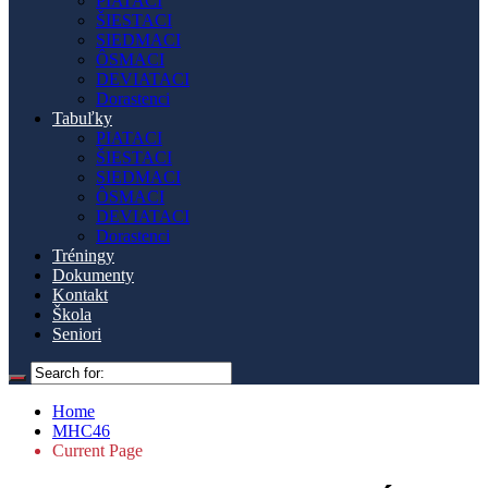
PIATACI
ŠIESTACI
SIEDMACI
ÔSMACI
DEVIATACI
Dorastenci
Tabuľky
PIATACI
ŠIESTACI
SIEDMACI
ÔSMACI
DEVIATACI
Dorastenci
Tréningy
Dokumenty
Kontakt
Škola
Seniori
Home
MHC46
Current Page