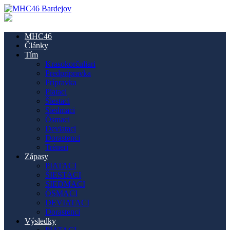
MHC46
Články
Tím
Krasokorčuliari
Predprípravka
Prípravka
Piataci
Šiestaci
Siedmaci
Ôsmaci
Deviataci
Dorastenci
Tréneri
Zápasy
PIATACI
ŠIESTACI
SIEDMACI
ÔSMACI
DEVIATACI
Dorastenci
Výsledky