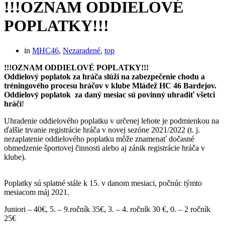
!!!OZNAM ODDIELOVÉ
POPLATKY!!!
in
MHC46
,
Nezaradené
,
top
!!!OZNAM ODDIELOVÉ POPLATKY!!!
Oddielový poplatok za hráča slúži na zabezpečenie chodu a
tréningového procesu hráčov v klube Mládež HC 46 Bardejov.
Oddielový poplatok za daný mesiac sú povinný uhradiť všetci
hráči
!
Uhradenie oddielového poplatku v určenej lehote je podmienkou na
ďalšie trvanie registrácie hráča v novej sezóne 2021/2022 (t. j.
nezaplatenie oddielového poplatku môže znamenať dočasné
obmedzenie športovej činnosti alebo aj zánik registrácie hráča v
klube).
Poplatky sú splatné stále k 15. v danom mesiaci, počnúc týmto
mesiacom máj 2021.
Juniori – 40€, 5. – 9.ročník 35€, 3. – 4. ročník 30 €, 0. – 2 ročník
25€