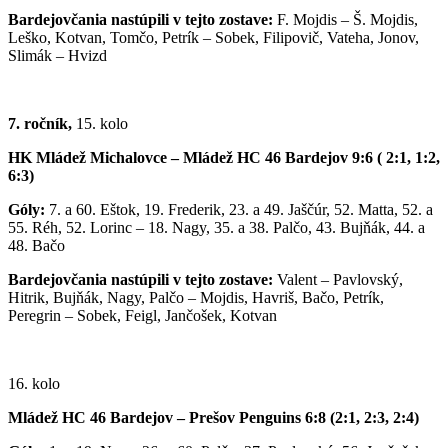
Bardejovčania nastúpili v tejto zostave:
F. Mojdis – Š. Mojdis,
Leško, Kotvan, Tomčo, Petrík – Sobek, Filipovič, Vateha, Jonov,
Slimák – Hvizd
7. ročník,
15. kolo
HK Mládež Michalovce – Mládež HC 46 Bardejov 9:6 ( 2:1, 1:2,
6:3)
Góly:
7. a 60. Eštok, 19. Frederik, 23. a 49. Jaščúr, 52. Matta, 52. a
55. Réh, 52. Lorinc – 18. Nagy, 35. a 38. Palčo, 43. Bujňák, 44. a
48. Bačo
Bardejovčania nastúpili v tejto zostave:
Valent – Pavlovský,
Hitrik, Bujňák, Nagy, Palčo – Mojdis, Havriš, Bačo, Petrík,
Peregrin – Sobek, Feigl, Jančošek, Kotvan
16. kolo
Mládež HC 46 Bardejov – Prešov Penguins 6:8 (2:1, 2:3, 2:4)