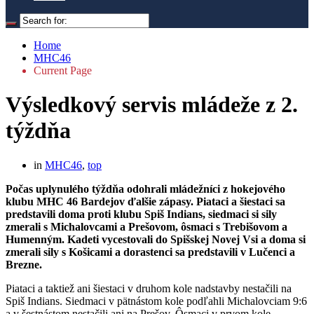
Home
MHC46
Current Page
Výsledkový servis mládeže z 2.
týždňa
in
MHC46
,
top
Počas uplynulého týždňa odohrali mládežníci z hokejového
klubu MHC 46 Bardejov ďalšie zápasy. Piataci a šiestaci sa
predstavili doma proti klubu Spiš Indians, siedmaci si sily
zmerali s Michalovcami a Prešovom, ôsmaci s Trebišovom a
Humenným. Kadeti vycestovali do Spišskej Novej Vsi a doma si
zmerali sily s Košicami a dorastenci sa predstavili v Lučenci a
Brezne.
Piataci a taktiež ani šiestaci v druhom kole nadstavby nestačili na
Spiš Indians. Siedmaci v pätnástom kole podľahli Michalovciam 9:6
a v šestnástom nestačili ani na Prešov. Ôsmaci v prvom kole