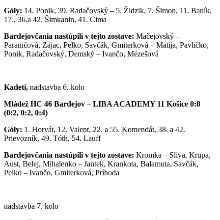
Góly:
14. Ponik, 39. Radačovský – 5. Židzik, 7. Šimon, 11. Baník,
17., 36.a 42. Šimkanin, 41. Cima
Bardejovčania nastúpili v tejto zostave:
Mačejovský –
Paraničová, Zajac, Pelko, Savčák, Gmiterková – Matija, Pavličko,
Ponik, Radačovský, Demský – Ivančo, Mézešová
Kadeti,
nadstavba 6. kolo
Mládež HC 46 Bardejov – LIBA ACADEMY 11 Košice 0:8
(0:2, 0:2, 0:4)
Góly:
1. Horvát, 12. Valent, 22. a 55. Komendát, 38. a 42.
Prievozník, 49. Tóth, 54. Lauff
Bardejovčania nastúpili v tejto zostave:
Kromka – Sliva, Krupa,
Aust, Belej, Mihalenko – Jantek, Krankota, Balamuta, Savčák,
Pelko – Ivančo, Gmiterková, Príhoda
nadstavba 7. kolo