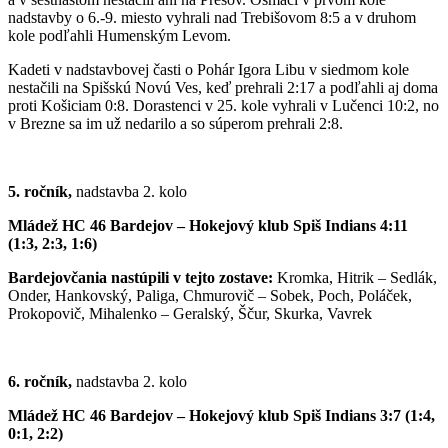
nadstavby o 6.-9. miesto vyhrali nad Trebišovom 8:5 a v druhom
kole podľahli Humenským Levom.
Kadeti v nadstavbovej časti o Pohár Igora Libu v siedmom kole
nestačili na Spišskú Novú Ves, keď prehrali 2:17 a podľahli aj doma
proti Košiciam 0:8. Dorastenci v 25. kole vyhrali v Lučenci 10:2, no
v Brezne sa im už nedarilo a so súperom prehrali 2:8.
5. ročník,
nadstavba 2. kolo
Mládež HC 46 Bardejov – Hokejový klub Spiš Indians 4:11
(1:3, 2:3, 1:6)
Bardejovčania nastúpili v tejto zostave:
Kromka, Hitrik – Sedlák,
Onder, Hankovský, Paliga, Chmurovič – Sobek, Poch, Poláček,
Prokopovič, Mihalenko – Geralský, Ščur, Skurka, Vavrek
6. ročník,
nadstavba 2. kolo
Mládež HC 46 Bardejov – Hokejový klub Spiš Indians 3:7 (1:4,
0:1, 2:2)