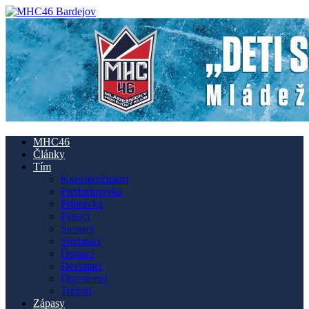
MHC46
Články
Tím
Krasokorčuliari
Predprípravka
Prípravka
Piataci
Šiestaci
Siedmaci
Ôsmaci
Deviataci
Dorastenci
Tréneri
Zápasy