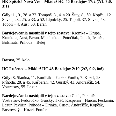
HK Spišská Nová Ves – Mládež HC 46 Bardejov 17:2 (7:1, 7:0,
3:1)
Góly:
1., 9., 28. a 32. Tompoš, 3., 4. a 20. Šuty, 8., 50. Kopčaj, 12
Slivka, 23., 25. a 33. a 52. Lipnický, 25. Topoli, 37. Slivka, 58.
Topoli – 4. Aust, 50. Beran
Bardejovčania nastúpili v tejto zostave:
Kromka – Krupa,
Krankota, Aust, Beran, Mihalenko – Potočňák, Jantek, Ivančo,
Balamuta, Príhoda – Belej
Dorast,
25. kolo
HC Lučenec – Mládež HC 46 Bardejov 2:10 (2:2, 0:2, 0:6)
Góly:
8. Slanina, 11. Burdilák – 7.a 60. Fonfer, 7. Kozel, 23.
Príhoda, 28. a 45. Kašperan, 42. Gurský, 43. Andraščík, 54.
Vostretsov, 55. Lazur
Bardejovčania nastúpili v tejto zostave:
Chaľ, Paranič –
Vostretsov, Fedoročko, Gurský, Tkáč, Kašperan – Harčár, Feckanin,
Lazur, Pavlišin, Príhoda – Drinka, Gusev, Andraščík, Kopčák,
Brezovský – Kozel, Fonfer