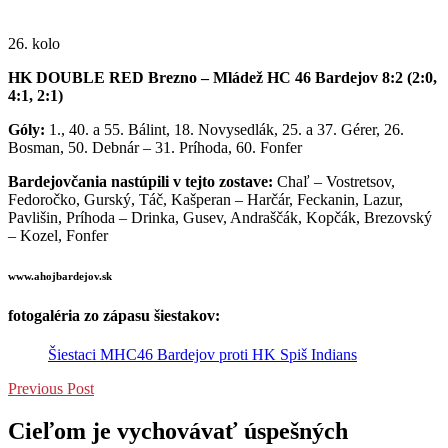
26. kolo
HK DOUBLE RED Brezno – Mládež HC 46 Bardejov 8:2 (2:0,
4:1, 2:1)
Góly:
1., 40. a 55. Bálint, 18. Novysedlák, 25. a 37. Gérer, 26.
Bosman, 50. Debnár – 31. Príhoda, 60. Fonfer
Bardejovčania nastúpili v tejto zostave:
Chaľ – Vostretsov,
Fedoročko, Gurský, Táč, Kašperan – Harčár, Feckanin, Lazur,
Pavlišin, Príhoda – Drinka, Gusev, Andraščák, Kopčák, Brezovský
– Kozel, Fonfer
www.ahojbardejov.sk
fotogaléria zo zápasu šiestakov:
Šiestaci MHC46 Bardejov proti HK Spiš Indians
Previous Post
Cieľom je vychovávať úspešných