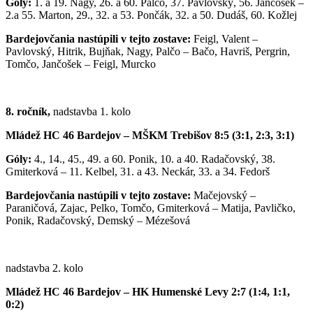
Góly:
1. a 19. Nagy, 26. a 60. Palčo, 37. Pavlovský, 56. Jančošek –
2.a 55. Marton, 29., 32. a 53. Pončák, 32. a 50. Dudáš, 60. Kožlej
Bardejovčania nastúpili v tejto zostave:
Feigl, Valent –
Pavlovský, Hitrik, Bujňak, Nagy, Palčo – Bačo, Havriš, Pergrin,
Tomčo, Jančošek – Feigl, Murcko
8. ročník,
nadstavba 1. kolo
Mládež HC 46 Bardejov – MŠKM Trebišov 8:5 (3:1, 2:3, 3:1)
Góly:
4., 14., 45., 49. a 60. Ponik, 10. a 40. Radačovský, 38.
Gmiterková – 11. Kelbel, 31. a 43. Neckár, 33. a 34. Fedorš
Bardejovčania nastúpili v tejto zostave:
Mačejovský –
Paraničová, Zajac, Pelko, Tomčo, Gmiterková – Matija, Pavličko,
Ponik, Radačovský, Demský – Mézešová
nadstavba 2. kolo
Mládež HC 46 Bardejov – HK Humenské Levy 2:7 (1:4, 1:1,
0:2)