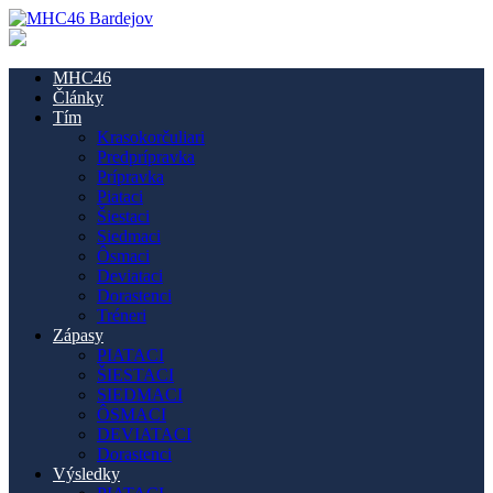
MHC46
Články
Tím
Krasokorčuliari
Predprípravka
Prípravka
Piataci
Šiestaci
Siedmaci
Ôsmaci
Deviataci
Dorastenci
Tréneri
Zápasy
PIATACI
ŠIESTACI
SIEDMACI
ÔSMACI
DEVIATACI
Dorastenci
Výsledky