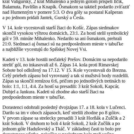
krát Valigurský, 2 krát Mihalenko a jedným gólom prispeli Ilčík,
Balamuta, Pavlišin a Knapík. Ôsmakom sa taktiež podarilo zvíťaziť
nad Humenným v pomere 5:3. O dva góly sa postaral Kašperan
a po jednom pridali Jantek, Gurský a Česla.
V 14. kole vycestovali starší žiaci do Košíc. Zápas siedmakov
skončil vysokou výhrou domácich, 23:1. Za hostí stelil symbolický
gól v 59. minúte Mihalenko. Nedarilo sa ani ôsmakom, prehrali
21:0. Siedmaci aj ôsmaci sú na predposlednom mieste v tabuľke
a najbližšie vycestujú do Spišskej Novej Vsi.
Kadeti v 13. kole hostili neďaleký Prešov. Domácim sa nepodarilo
streliť gól, no inkasovali až 6. Zápas 14. kola proti Rimavskej
Sobote bol odložený na 17.12. V 15. Kole vycestovali do Brezna.
Celý priebeh zápasu bol vyrovnaný a tak si mužstvá body rozdelili.
Zápas sa skončil remízou 6:6, pričom po jednotlivých tretinách to
bolo: 1:1, 1:1, 4:4. Za hostí sa presadili: 3 krát Sokoli, Kapcár,
Dubjel a Jankura. Kadeti sú zhodne ako starší žiaci na
predposlednom mieste v tabuľke.
Dorastenci odohrali posledný dvojzápas 17. a 18. kola v Lučenci.
Darilo sa im v oboch zápasoch, keď strelili zhodne po 8 gólov.
V prvom zápase sa strelecky presadili 3 krát Horňák a Zuščik a 2
krát Sokoli. V druhom to boli 4 krát Sokoli, 2 krát Zučšik a po
jednom góle Hadušovský a Tkáč. V základnej časti to bolo pre