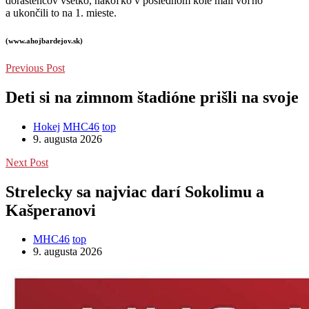
dorastencov všetko, nakoľko v poslednom kole mali voľno
a ukončili to na 1. mieste.
(www.ahojbardejov.sk)
Previous Post
Deti si na zimnom štadióne prišli na svoje
Hokej
MHC46
top
9. augusta 2026
Next Post
Strelecky sa najviac darí Sokolimu a
Kašperanovi
MHC46
top
9. augusta 2026