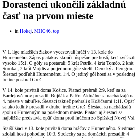
Dorastenci ukončili základnú
časť na prvom mieste
in
Hokej
,
MHC46
,
top
V 1. lige mladších žiakov vycestovali hráči v 13. kole do
Humenného. Zápas piatakov skončil úspešne pre hostí, keď zvíťazili
vysoko 15:1. O góly sa postarali: 5 krát Petrík, 4 krát Tomčo, 2 krát
Soroka , 2 krát Mojdis a po jednom góle strelili Demský a Peregrin.
Šiestaci podľahli Humennému 1:4. O jediný gól hostí sa v poslednej
tretine postaral Greš.
V 14. kole privítali doma Košice. Piataci prehrali 2:9, keď sa za
Bardejovčanov presadili Bujňák a Palčo. Aktuálne sa nachádzajú na
4. mieste v tabuľke. Šiestaci taktiež prehrali s Košičanmi 1:11. Opäť
sa ako jediný presadil v druhej tretine Greš. Šiestaci sa nachádzajú
spolu s Humenným na poslednom mieste. Piataci aj šiestaci sa
najbližšie predstavia opäť doma proti hráčom zo Spišskej Novej Vsi.
Starší žiaci v 13. kole privítali doma hráčov z Humenného. Siedmaci
zdolali hostí pohodlne 10:3. Strelecky sa za domácich presadili: 4