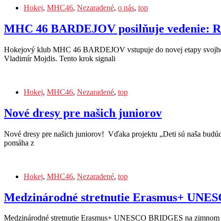
Hokej
,
MHC46
,
Nezaradené
,
o nás
,
top
MHC 46 BARDEJOV posilňuje vedenie: Ro
Hokejový klub MHC 46 BARDEJOV vstupuje do novej etapy svojho rozv
Vladimír Mojdis. Tento krok signali
Hokej
,
MHC46
,
Nezaradené
,
top
Nové dresy pre našich juniorov
Nové dresy pre našich juniorov! Vďaka projektu „Deti sú naša budú
pomáha z
Hokej
,
MHC46
,
Nezaradené
,
top
Medzinárodné stretnutie Erasmus+ UNES
Medzinárodné stretnutie Erasmus+ UNESCO BRIDGES na zimnom š