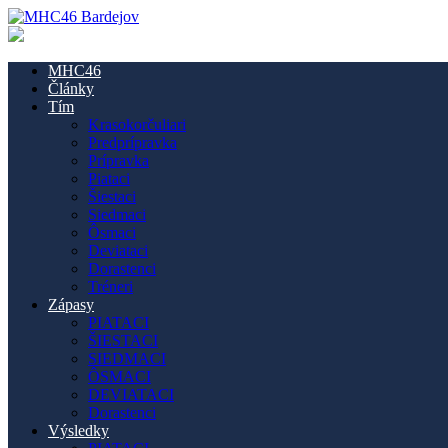
MHC46
Články
Tím
Krasokorčuliari
Predprípravka
Prípravka
Piataci
Šiestaci
Siedmaci
Ôsmaci
Deviataci
Dorastenci
Tréneri
Zápasy
PIATACI
ŠIESTACI
SIEDMACI
ÔSMACI
DEVIATACI
Dorastenci
Výsledky