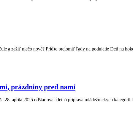
ule a zažiť niečo nové? Príďte prelomiť ľady na podujatie Deti na ho
mi, prázdniny pred nami
a 28. apríla 2025 odštartovala letná príprava mládežníckych kategór