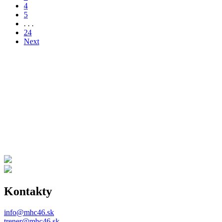
4
5
. . .
24
Next
Kontakty
info@mhc46.sk
trener@mhc46.sk