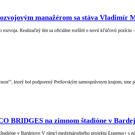
zvojovým manažérom sa stáva Vladimír M
oja. Realizačný tím sa oficiálne rozšíril o novú kľúčovú pozíciu – 
cnosť“, ktorý bol podporený Prešovským samosprávnym krajom, sme pr
CO BRIDGES na zimnom štadióne v Barde
tadióne v Bardejove V rámci medzinárodného projektu Erasmus+ 