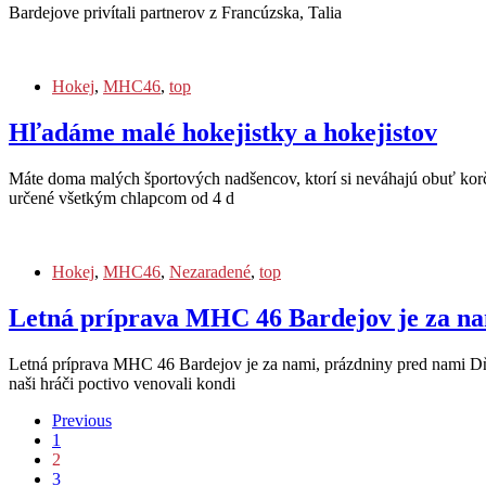
Bardejove privítali partnerov z Francúzska, Talia
Hokej
,
MHC46
,
top
Hľadáme malé hokejistky a hokejistov
Máte doma malých športových nadšencov, ktorí si neváhajú obuť korč
určené všetkým chlapcom od 4 d
Hokej
,
MHC46
,
Nezaradené
,
top
Letná príprava MHC 46 Bardejov je za na
Letná príprava MHC 46 Bardejov je za nami, prázdniny pred nami Dň
naši hráči poctivo venovali kondi
Previous
1
2
3