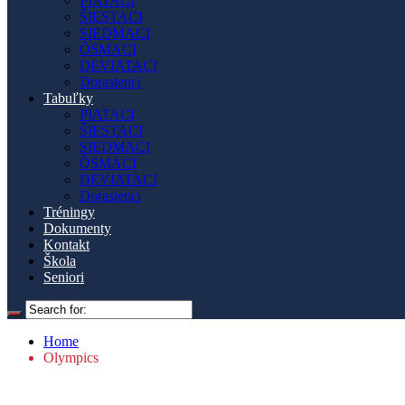
PIATACI
ŠIESTACI
SIEDMACI
ÔSMACI
DEVIATACI
Dorastenci
Tabuľky
PIATACI
ŠIESTACI
SIEDMACI
ÔSMACI
DEVIATACI
Dorastenci
Tréningy
Dokumenty
Kontakt
Škola
Seniori
Home
Olympics