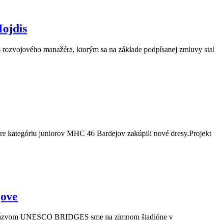
ojdis
rozvojového manažéra, ktorým sa na základe podpísanej zmluvy stal
e kategóriu juniorov MHC 46 Bardejov zakúpili nové dresy.Projekt
jove
s názvom UNESCO BRIDGES sme na zimnom štadióne v