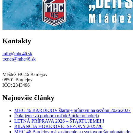
Kontakty
info@mhc46.sk
trener@mhc46.sk
Mládež HC46 Bardejov
08501 Bardejov
IČO: 2343496
Najnovšie články
MHC 46 BARDEJOV štartuje prípravu na sezónu 2026/2027
Ďakujeme za podporu mládežníckeho hokeja
LETNÁ PRÍPRAVA 2026 – ŠTARTUJEME!!!
BILANCIA HOKEJOVEJ SEZÓNY 2025/26
MHC 46 Bardejov má zastúpenie na svetovom šampionáte do