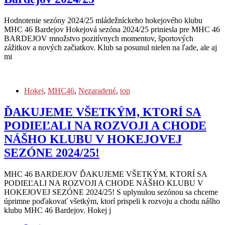
Hodnotenie sezóny 2024/25 mládežníckeho hokejového klubu
MHC 46 Bardejov Hokejová sezóna 2024/25 priniesla pre MHC 46
BARDEJOV množstvo pozitívnych momentov, športových
zážitkov a nových začiatkov. Klub sa posunul nielen na ľade, ale aj
mi
Hokej
,
MHC46
,
Nezaradené
,
top
ĎAKUJEME VŠETKÝM, KTORÍ SA
PODIEĽALI NA ROZVOJI A CHODE
NÁŠHO KLUBU V HOKEJOVEJ
SEZÓNE 2024/25!
MHC 46 BARDEJOV ĎAKUJEME VŠETKÝM, KTORÍ SA
PODIEĽALI NA ROZVOJI A CHODE NÁŠHO KLUBU V
HOKEJOVEJ SEZÓNE 2024/25! S uplynulou sezónou sa chceme
úprimne poďakovať všetkým, ktorí prispeli k rozvoju a chodu nášho
klubu MHC 46 Bardejov. Hokej j