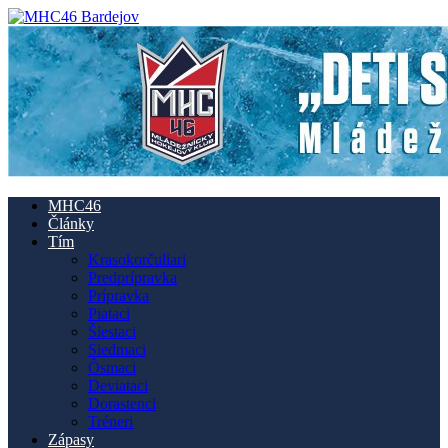
MHC46
Články
Tím
Krasokorčuliari
Predprípravka
Prípravka
Piataci
Šiestaci
Siedmaci
Ôsmaci
Deviataci
Dorastenci
Tréneri
Zápasy