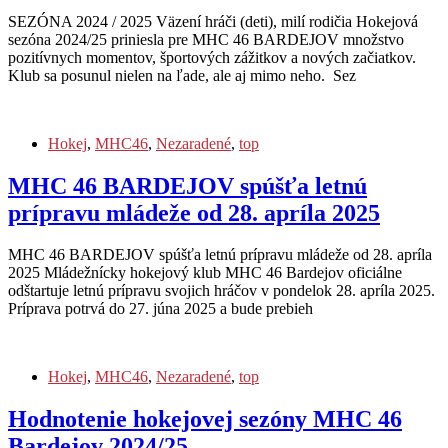
SEZÓNA 2024 / 2025 Väzení hráči (deti), milí rodičia Hokejová
sezóna 2024/25 priniesla pre MHC 46 BARDEJOV množstvo
pozitívnych momentov, športových zážitkov a nových začiatkov.
Klub sa posunul nielen na ľade, ale aj mimo neho. Sez
Hokej
,
MHC46
,
Nezaradené
,
top
MHC 46 BARDEJOV spúšťa letnú
prípravu mládeže od 28. apríla 2025
MHC 46 BARDEJOV spúšťa letnú prípravu mládeže od 28. apríla
2025 Mládežnícky hokejový klub MHC 46 Bardejov oficiálne
odštartuje letnú prípravu svojich hráčov v pondelok 28. apríla 2025.
Príprava potrvá do 27. júna 2025 a bude prebieh
Hokej
,
MHC46
,
Nezaradené
,
top
Hodnotenie hokejovej sezóny MHC 46
Bardejov 2024/25