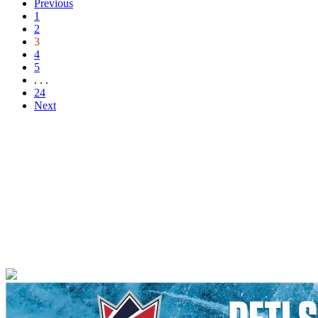
Previous
1
2
3
4
5
. . .
24
Next