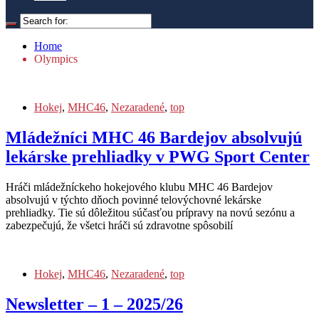
Home
Olympics
Hokej
,
MHC46
,
Nezaradené
,
top
Mládežníci MHC 46 Bardejov absolvujú
lekárske prehliadky v PWG Sport Center
Hráči mládežníckeho hokejového klubu MHC 46 Bardejov
absolvujú v týchto dňoch povinné telovýchovné lekárske
prehliadky. Tie sú dôležitou súčasťou prípravy na novú sezónu a
zabezpečujú, že všetci hráči sú zdravotne spôsobilí
Hokej
,
MHC46
,
Nezaradené
,
top
Newsletter – 1 – 2025/26